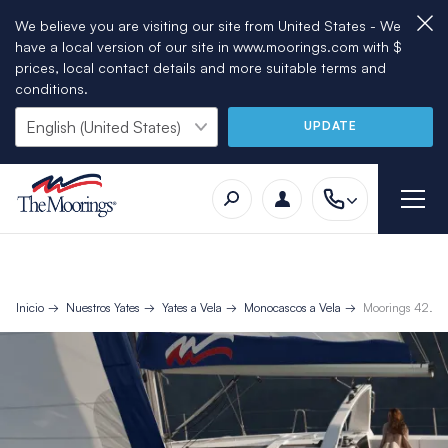
We believe you are visiting our site from United States - We
have a local version of our site in www.moorings.com with $
prices, local contact details and more suitable terms and
conditions.
UPDATE
Inicio
Nuestros Yates
Yates a Vela
Monocascos a Vela
Moorings 42.3 –