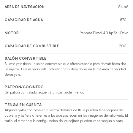
84 m²
ÁREA DE NAVEGACIÓN
570 l
CAPACIDAD DE AGUA
Yanmar Diesel 40 hp Sail Drive
MOTOR
200 l
CAPACIDAD DE COMBUSTIBLE
SALÓN CONVERTIBLE
Sí, este yate tiene un salón convertible que ofrece espacio para dormir hasta dos
pasajeros. Este espacio está incluido como litera doble en la máxima capacidad
de su yate.
PATRÓN/COCINERO
Un patrón contratado requerirá un camarote interior.
TENGA EN CUENTA
Algunos yates con base en nuestros destinos de Italia pueden tener cojines de
cubierta y bañera diferentes a los que aparecen en las imágenes del sitio web. El
estilo, el tamaño y la configuración de los cojines pueden variar según el yate.