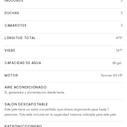
3
INODOROS
3
DUCHAS
3
CAMAROTES
41'9"
LONGITUD TOTAL
14'1"
VIGAS
66 gal.
CAPACIDAD DE AGUA
Yanmar 45 HP
MOTOR
AIRE ACONDICIONADO
Sí, generador y alimentación desde tierra.
SALÓN DESCAPOTABLE
Este yate tiene un salón convertible, que ofrece alojamiento para hasta 1
personas. Esto está incluido en la capacidad máxima indicada para este yate.
PATRÓN/COCINERO