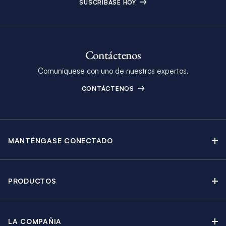
SUSCRÍBASE HOY
Contáctenos
Comuníquese con uno de nuestros expertos.
CONTÁCTENOS
MANTÉNGASE CONECTADO
Contáctenos
Blog
PRODUCTOS
Boletín Electrónico
Alquiler de Yates a Vela
Catálogo
Catamaranes a Vela
Promociones
LA COMPAÑIA