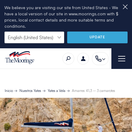
We believe you are visiting our site from United States - We
have a local version of our site in www.moorings.com with $
prices, local contact details and more suitable terms and
conditions.
UPDATE
Inicio
Nuestros Yates
Yates a Vela
Amarres 41,3 – 3 camarotes