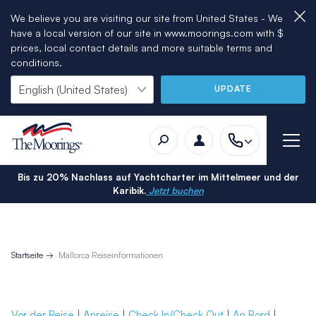
We believe you are visiting our site from United States - We
have a local version of our site in www.moorings.com with $
prices, local contact details and more suitable terms and
conditions.
UPDATE
Bis zu 20% Nachlass auf Yachtcharter im Mittelmeer und der
Karibik.
Jetzt buchen
Startseite
Mallorca Reiseinformationen
Vor der Reise
|
Anreise
|
Check In/Check Out
|
An Bord
|