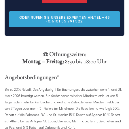
ODER RUFEN SIE UNSERE EXPERTEN AN:TEL:+49
(0)6101 55 791 522
☎️ Öffnungszeiten:
Montag – Freitag:
8:30 bis 18:00 Uhr
Angebotsbedingungen*
Bis zu 20% Rabatt. Das Angebot gilt für Buchungen, die zwischen dem 4. und 31.
März 2025 bestätigt werden, für Yachtcharter mit einer Mindestmietdauer von 5
Tagen oder mehr für karibische und exotische Ziele oder einer Mindestmietdauer
von 7 Tagen oder mehr für Reviere im Mittelmeer. Die Rabatte sind wie folgt: 20%
Rabatt auf die Bahamas, BVI und St. Martin; 15 % Rabatt auf Agana; 10 % Rabatt
auf Athen, Belize, Antigua, St. Lucia, Grenada, Martinique, Tahiti, Seychellen und
La Paz; und 5 % Rabatt auf Dubrovnik und Korfu.