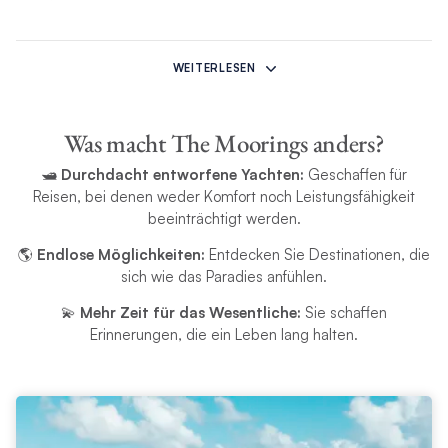
Das Angebot gilt nicht für Termine in der Hochsaison: 20.–30. November 2025 an
allen Basen, 19. April–5. Mai 2025 für Antigua, 28. Februar–14. März 2025 und 27.
WEITERLESEN
Februar–8. März 2026 für St. Martin und 20. November–4. Dezember 2025 für
Thailand. Das Angebot unterliegt der Verfügbarkeit, kann sich ändern und jederzeit
zurückgezogen werden.
Was macht The Moorings anders?
🛥️
Durchdacht entworfene Yachten:
Geschaffen für
Das Angebot gilt für Charterstarts vom 4. März bis 11. Dezember 2025 und gilt nur
Reisen, bei denen weder Komfort noch Leistungsfähigkeit
für Segelyachtcharter- und Motoryachtcharter. Dieses Angebot ist nur für
beeinträchtigt werden.
Neubuchungen verfügbar und erfordert eine bestätigte Buchung mit Anzahlung.
Der Rabatt muss zum Zeitpunkt der Buchung angewendet werden und kann nicht
🌎
Endlose Möglichkeiten:
Entdecken Sie Destinationen, die
nachträglich gewährt werden.
sich wie das Paradies anfühlen.
💫
Mehr Zeit für das Wesentliche:
Sie schaffen
Erinnerungen, die ein Leben lang halten.