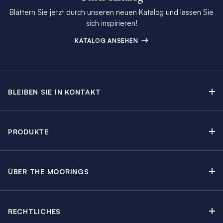
Blättern Sie jetzt durch unseren neuen Katalog und lassen Sie
sich inspirieren!
KATALOG ANSEHEN
BLEIBEN SIE IN KONTAKT
Kontakt
Beratungstermin buchen
PRODUKTE
Newsletter-Anmeldung
Segelyachtcharter
The Moorings Katalog
Motoryachtcharter
The Moorings Revierführer
ÜBER THE MOORINGS
Crewed Yacht Charter
Über uns
Blog
Kabinencharter
Nachhaltigkeit
Charter Guide
Yachtcharter mit Skipper
RECHTLICHES
Kundenbewertungen
Angebote