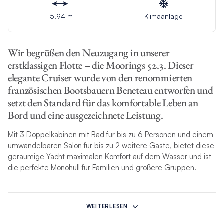
15.94 m
Klimaanlage
Wir begrüßen den Neuzugang in unserer
erstklassigen Flotte – die Moorings 52.3. Dieser
elegante Cruiser wurde von den renommierten
französischen Bootsbauern Beneteau entworfen und
setzt den Standard für das komfortable Leben an
Bord und eine ausgezeichnete Leistung.
Mit 3 Doppelkabinen mit Bad für bis zu 6 Personen und einem
umwandelbaren Salon für bis zu 2 weitere Gäste, bietet diese
geräumige Yacht maximalen Komfort auf dem Wasser und ist
die perfekte Monohull für Familien und größere Gruppen.
Ausgestattet mit modernster Yachttechnologie und
Annehmlichkeiten bietet die Moorings 52.3 ultimativen
WEITERLESEN
Komfort an Bord: Salzwasseraufbereiter, Wechselrichter,