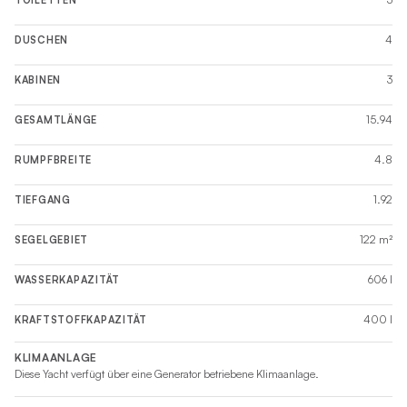
4
DUSCHEN
3
KABINEN
15.94
GESAMTLÄNGE
4.8
RUMPFBREITE
1.92
TIEFGANG
122 m²
SEGELGEBIET
606 l
WASSERKAPAZITÄT
400 l
KRAFTSTOFFKAPAZITÄT
KLIMAANLAGE
Diese Yacht verfügt über eine Generator betriebene Klimaanlage.