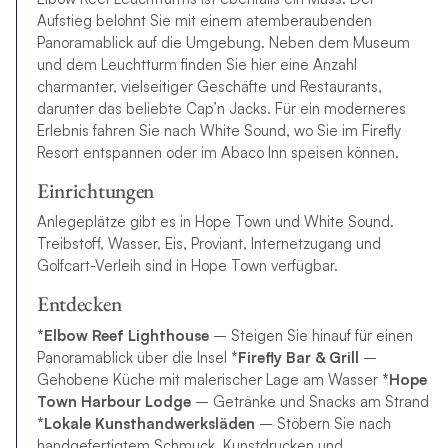
Aufstieg belohnt Sie mit einem atemberaubenden
Panoramablick auf die Umgebung. Neben dem Museum
und dem Leuchtturm finden Sie hier eine Anzahl
charmanter, vielseitiger Geschäfte und Restaurants,
darunter das beliebte Cap’n Jacks. Für ein moderneres
Erlebnis fahren Sie nach White Sound, wo Sie im Firefly
Resort entspannen oder im Abaco Inn speisen können.
Einrichtungen
Anlegeplätze gibt es in Hope Town und White Sound.
Treibstoff, Wasser, Eis, Proviant, Internetzugang und
Golfcart-Verleih sind in Hope Town verfügbar.
Entdecken
*Elbow Reef Lighthouse
– Steigen Sie hinauf für einen
Panoramablick über die Insel
*Firefly Bar & Grill
–
Gehobene Küche mit malerischer Lage am Wasser
*Hope
Town Harbour Lodge
– Getränke und Snacks am Strand
*Lokale Kunsthandwerksläden
– Stöbern Sie nach
handgefertigtem Schmuck, Kunstdrucken und