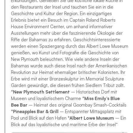
Erkundungen. Genießen Sie die köstliche lokale Küche in
den Restaurants der Insel und tauchen Sie ein in die
Geschichte und Kultur der Region. Ein einzigartiges
Erlebnis bietet ein Besuch im Captain Roland Roberts
House Environment Center, um anhand informativer
Ausstellungen mehr über die faszinierende Ökologie der
Riffe der Bahamas zu erfahren. Geschichtsinteressierte
werden einen Spaziergang durch das Albert Lowe Museum
genießen, wo Kunst und Fotografie die Geschichte von
New Plymouth beleuchten. Wie viele andere Inseln der
Bahamas wurde auch diese Insel nach der Amerikanischen
Revolution zur Heimat ehemaliger britischer Kolonisten. Ihr
Erbe wird mit einer Bronzeskulptur im Memorial Sculpture
Garden gewürdigt, die diesen frühen Siedlern Tribut zollt.
*New Plymouth Settlement
– ​​Historisches Dorf mit
Museen und loyalistischem Charme
*Miss Emily’s Blue
Bee Bar
– Heimat des original Goombay Smash-Cocktails
*Pineapples Bar & Grill
– Entspannter Mittagsplatz mit
Pool und Blick auf den Hafen
*Albert Lowe Museum
– Ein
Blick auf das loyalistische und maritime Erbe der Insel“