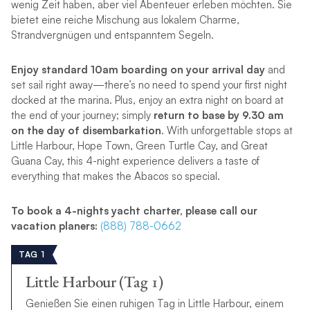
wenig Zeit haben, aber viel Abenteuer erleben möchten. Sie
bietet eine reiche Mischung aus lokalem Charme,
Strandvergnügen und entspanntem Segeln.
Enjoy standard 10am boarding on your arrival day
and
set sail right away—there’s no need to spend your first night
docked at the marina. Plus, enjoy an extra night on board at
the end of your journey; simply
return to base by 9.30 am
on the day of disembarkation
. With unforgettable stops at
Little Harbour, Hope Town, Green Turtle Cay, and Great
Guana Cay, this 4-night experience delivers a taste of
everything that makes the Abacos so special.
To book a 4-nights yacht charter, please call our
vacation planers:
(888) 788-0662
TAG 1
Little Harbour (Tag 1)
Genießen Sie einen ruhigen Tag in Little Harbour, einem