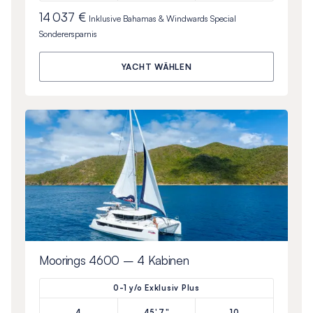
14 037 €
Inklusive
Bahamas & Windwards Special
Sonderersparnis
YACHT WÄHLEN
Moorings 4600 – 4 Kabinen
0-1 y/o Exklusiv Plus
4
45'7"
10