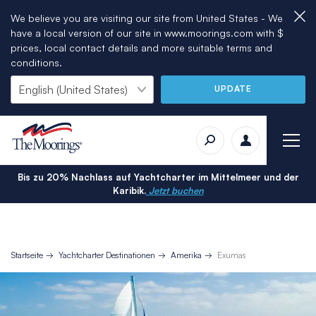
We believe you are visiting our site from United States - We
have a local version of our site in www.moorings.com with $
prices, local contact details and more suitable terms and
conditions.
UPDATE
Bis zu 20% Nachlass auf Yachtcharter im Mittelmeer und der
Karibik.
Jetzt buchen
Startseite
Yachtcharter Destinationen
Amerika
Exumas