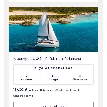
Moorings 5000 - 4 Kabinen Katamaran
3+ y/o Wirtschafts klasse
4
15,40 m
11
Kabinen
Länge
Personen
11 699 €
Inklusive
Bahamas & Windwards Special
Sonderersparnis
YACHT WÄHLEN