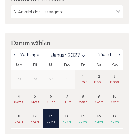
Datum wählen
Vorherige
Januar 2027
Nächste
Mo
Di
Mi
Do
Fr
Sa
So
1
2
3
28
29
30
31
17 159 €
14 039 €
14 039 €
4
5
6
7
8
9
10
8 423 €
8 423 €
8 189 €
8 189 €
7 955 €
7 721 €
7 721 €
11
12
13
14
15
16
17
7 721 €
7 721 €
7 019 €
7 019 €
7 019 €
7 019 €
7 019 €