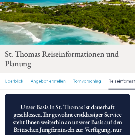
St. Thomas Reiseinformationen und
Planung
Überblick
Angebot erstellen
Törnvorschlag
Reiseinforma
Unser Basis in St. Thomas ist dauerhaft
geschlossen. Ihr gewohnt erstklassiger Service
steht Ihnen weiterhin an unserer Basis auf den
Britischen Jungferninseln zur Verfügung, nur