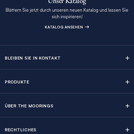
Unser Katalog
Blättern Sie jetzt durch unseren neuen Katalog und lassen Sie
sich inspirieren!
KATALOG ANSEHEN
BLEIBEN SIE IN KONTAKT
Kontakt
Beratungstermin buchen
PRODUKTE
Newsletter-Anmeldung
Segelyachtcharter
The Moorings Katalog
Motoryachtcharter
The Moorings Revierführer
ÜBER THE MOORINGS
Crewed Yacht Charter
Über uns
Blog
Kabinencharter
Nachhaltigkeit
Charter Guide
Yachtcharter mit Skipper
RECHTLICHES