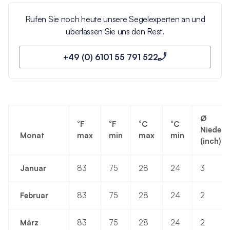
Rufen Sie noch heute unsere Segelexperten an und
überlassen Sie uns den Rest.
+49 (0) 6101 55 791 522
Ø
°F
°
F
°
C
°
C
Nieders
Monat
max
min
max
min
(inch)
Januar
83
75
28
24
3
Februar
83
75
28
24
2
März
83
75
28
24
2