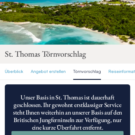
St. Thomas Törnvorschlag
Überblick
Angebot erstellen
Törnvorschlag
Reiseinforma
Unser Basis in St. Thomas ist dauerhaft
geschlossen. Ihr gewohnt erstklassiger Service
steht Ihnen weiterhin an unserer Basis auf den
Britischen Jungferninseln zur Verfügung, nur
eine kurze Überfahrt entfernt.