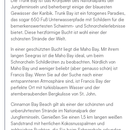
Die Trunk Bay ist das Kronjuwel des Nationalparks der
Jungferninseln und beherbergt einige der blauesten
Gewässer der Karibik. Trunk Bay ist ein fotogenes Paradies,
das sogar 650 Fuß Unterwasserpfade mit Schildern für die
bemerkenswertesten Schwimm- und Schnorchelerlebnisse
bietet. Diese herzförmige Bucht ist wohl einer der
schönsten Strände der Welt.
In einer geschützten Bucht liegt die Maho Bay. Mit ihrem
langen Seegras ist die Maho Bay ideal, um beim
Schnorcheln Schildkröten zu beobachten. Nördlich von
Maho Bay und weniger beliebt (aber genauso schön) ist
Francis Bay. Wenn Sie auf der Suche nach einer
entspannteren Atmosphäre sind, ist Francis Bay der
perfekte Ort mit türkisblauem Wasser und der
atemberaubenden Bergkulisse von St. John.
Cinnamon Bay Beach gilt als einer der schönsten und
unberührtesten Strände im Nationalpark der
Jungferninseln. Genießen Sie einen 1,5 km langen weißen
Sandstrand mit herrlichen Kokosnusspalmen und
zahlreichen Buchten, die Sie beim Schnorcheln erkunden