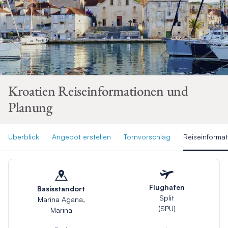
Kroatien Reiseinformationen und
Planung
Überblick
Angebot erstellen
Törnvorschlag
Reiseinforma
Flughafen
Basisstandort
Split
Marina Agana,
(SPU)
Marina