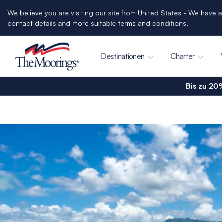
We believe you are visiting our site from United States - We have a
contact details and more suitable terms and conditions.
Destinationen
Charter
Bis zu 20