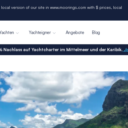
 local version of our site in www.moorings.com with $ prices, local
Yachten
Yachteigner
Angebote
Blog
% Nachlass auf Yachtcharter im Mittelmeer und der Karibik.
Je