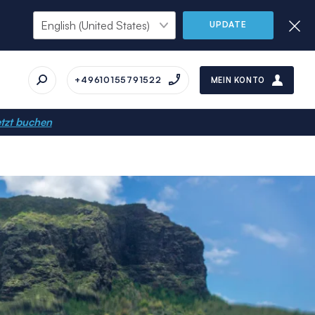
UPDATE
+49610155791522
MEIN KONTO
tzt buchen