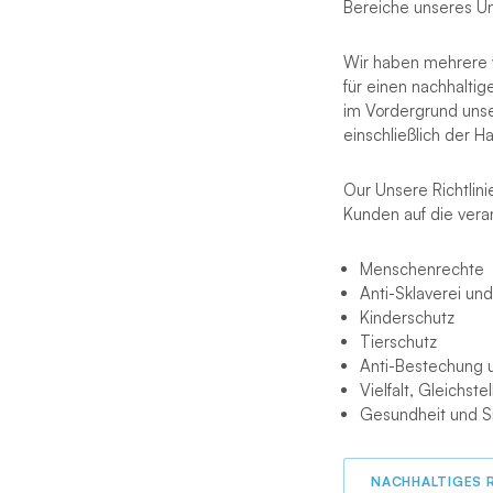
Bereiche unseres Un
Wir haben mehrere 
für einen nachhalti
im Vordergrund unse
einschließlich der 
Our Unsere Richtlin
Kunden auf die vera
Menschenrechte
Anti-Sklaverei u
Kinderschutz
Tierschutz
Anti-Bestechung u
Vielfalt, Gleichste
Gesundheit und S
NACHHALTIGES 