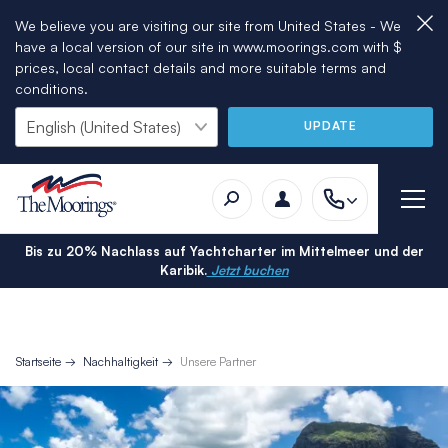
We believe you are visiting our site from United States - We
have a local version of our site in www.moorings.com with $
prices, local contact details and more suitable terms and
conditions.
UPDATE
Bis zu 20% Nachlass auf Yachtcharter im Mittelmeer und der
Karibik.
Jetzt buchen
Startseite
Nachhaltigkeit
Unsere Partner