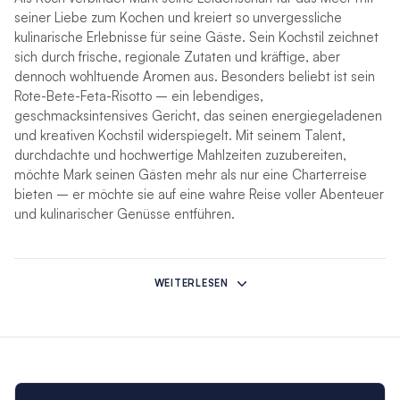
seiner Liebe zum Kochen und kreiert so unvergessliche
kulinarische Erlebnisse für seine Gäste. Sein Kochstil zeichnet
sich durch frische, regionale Zutaten und kräftige, aber
dennoch wohltuende Aromen aus. Besonders beliebt ist sein
Rote-Bete-Feta-Risotto – ein lebendiges,
geschmacksintensives Gericht, das seinen energiegeladenen
und kreativen Kochstil widerspiegelt. Mit seinem Talent,
durchdachte und hochwertige Mahlzeiten zuzubereiten,
möchte Mark seinen Gästen mehr als nur eine Charterreise
bieten – er möchte sie auf eine wahre Reise voller Abenteuer
und kulinarischer Genüsse entführen.
*
Wenn unvorhergesehene Umstände diese Crew daran
hindern, Ihren Charter zu übernehmen, wird sie durch eine
WEITERLESEN
andere kompetente Crew ersetzt.