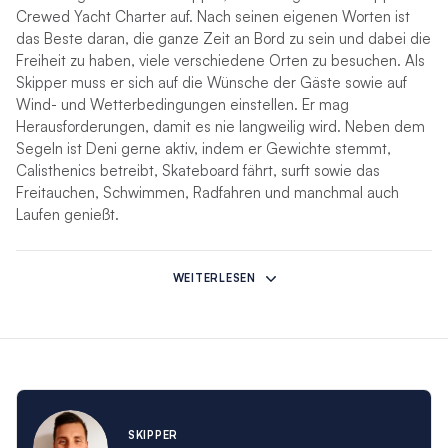
Crewed Yacht Charter auf. Nach seinen eigenen Worten ist
das Beste daran, die ganze Zeit an Bord zu sein und dabei die
Freiheit zu haben, viele verschiedene Orten zu besuchen. Als
Skipper muss er sich auf die Wünsche der Gäste sowie auf
Wind- und Wetterbedingungen einstellen. Er mag
Herausforderungen, damit es nie langweilig wird. Neben dem
Segeln ist Deni gerne aktiv, indem er Gewichte stemmt,
Calisthenics betreibt, Skateboard fährt, surft sowie das
Freitauchen, Schwimmen, Radfahren und manchmal auch
Laufen genießt.
Köchin Aleksandra ist eine freundliche und sanfte Person, die
immer ihr Bestes gibt. Sie absolvierte zunächst eine
WEITERLESEN
Handelsschule und wechselte dann in die
Versicherungsbranche. Zu dieser Zeit war sie auch im
Familienbetrieb tätig, wo sie Erfahrung an der Bar sammelte,
Cocktails zubereitete und köstliches Essen servierte.
Anschließend arbeitete fünf Saisons lang als Flottillenhostess
für Sunsail. Während dieser Zeit war sie für die Buchung von
Restaurants, die Organisation von Häfen, Ausflügen,
SKIPPER