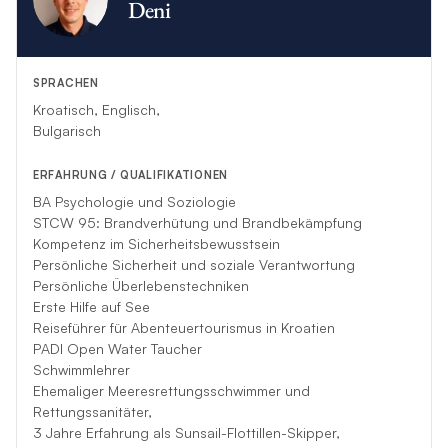
medizinische Versorgung, Weinproben, Besichtigungen und
Deni
allen anderen Aufgaben verantwortlich, um sicherzustellen,
dass die Gäste versorgt wurden und ein gutes
Chartererlebnis hatten. Mittlerweile ist sie bei The Moorings
SPRACHEN
angestellt und freut sich darauf, den Gästen ein einzigartiges
und fantastisches Erlebnis auf dem Wasser zu bieten.
Kroatisch, Englisch,
Bulgarisch
ERFAHRUNG / QUALIFIKATIONEN
BA Psychologie und Soziologie
STCW 95: Brandverhütung und Brandbekämpfung
Kompetenz im Sicherheitsbewusstsein
Persönliche Sicherheit und soziale Verantwortung
Persönliche Überlebenstechniken
Erste Hilfe auf See
Reiseführer für Abenteuertourismus in Kroatien
PADI Open Water Taucher
Schwimmlehrer
Ehemaliger Meeresrettungsschwimmer und
Rettungssanitäter,
3 Jahre Erfahrung als Sunsail-Flottillen-Skipper,