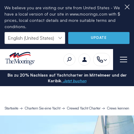
We believe you are visiting our site from United States - We
have a local version of our site in www.moorings.com with $
prices, local contact details and more suitable terms and
conditions.
UPDATE
Bis zu 20% Nachlass auf Yachtcharter im Mittelmeer und der
Karibik.
Jetzt buchen
Startseite
Chartern Sie eine Yacht
Crewed Yacht Charter
Crews kennenler