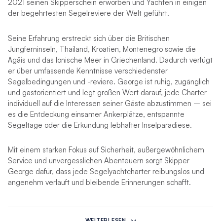
2021 seinen Skipperschein erworben und Yachten in einigen
der begehrtesten Segelreviere der Welt geführt.
Seine Erfahrung erstreckt sich über die Britischen
Jungferninseln, Thailand, Kroatien, Montenegro sowie die
Ägäis und das Ionische Meer in Griechenland. Dadurch verfügt
er über umfassende Kenntnisse verschiedenster
Segelbedingungen und -reviere. George ist ruhig, zugänglich
und gastorientiert und legt großen Wert darauf, jede Charter
individuell auf die Interessen seiner Gäste abzustimmen – sei
es die Entdeckung einsamer Ankerplätze, entspannte
Segeltage oder die Erkundung lebhafter Inselparadiese.
Mit einem starken Fokus auf Sicherheit, außergewöhnlichem
Service und unvergesslichen Abenteuern sorgt Skipper
George dafür, dass jede Segelyachtcharter reibungslos und
angenehm verläuft und bleibende Erinnerungen schafft.
Weitere Details zu Köchin Ella folgen in Kürze.
WEITERLESEN