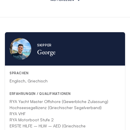
*Sollte diese Crew aus unvorhergesehenen Gründen Ihre
Charterfahrt nicht durchführen können, wird eine andere
kompetente Crew als Ersatz einspringen.
SKIPPER
George
SPRACHEN
Englisch, Griechisch
ERFAHRUNGEN / QUALIFIKATIONEN
RYA Yacht Master Offshore (Gewerbliche Zulassung)
Hochseesegellizenz (Griechischer Segelverband)
RYA VHF
RYA Motorboot Stufe 2
ERSTE HILFE – HLW – AED (Griechische