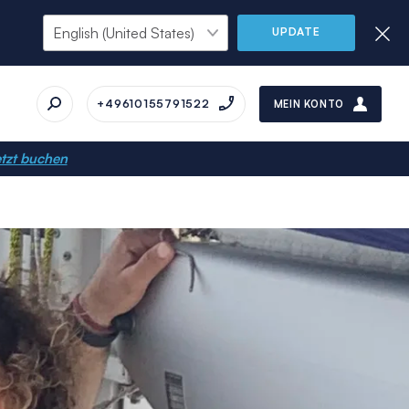
UPDATE
+49610155791522
MEIN KONTO
tzt buchen