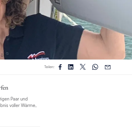
Teilen:
rfen
tigen Paar und
ebnis voller Wärme,
CA Yachtmaster