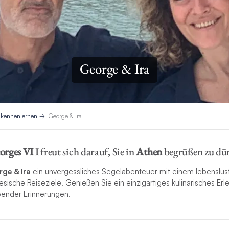
George & Ira
 kennenlernen
George & Ira
orges VI
I freut sich darauf, Sie in
Athen
begrüßen zu dü
ge & Ira
ein unvergessliches Segelabenteuer mit einem lebenslus
sische Reiseziele. Genießen Sie ein einzigartiges kulinarisches Erl
bender Erinnerungen.
vizos
ist ein leidenschaftlicher und erfahrener Skipper mit RYA/M