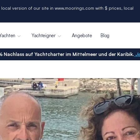
 local version of our site in www.moorings.com with $ prices, local
Yachten
Yachteigner
Angebote
Blog
% Nachlass auf Yachtcharter im Mittelmeer und der Karibik.
Je