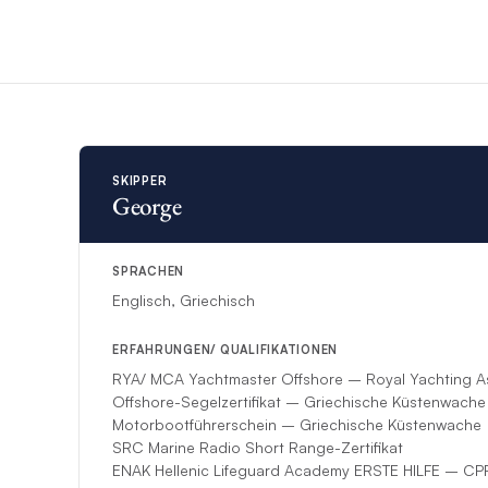
Offshore-Zertifizier
So sorgt er dafür, d
tiefen Liebe zum Mee
Kapitän George eine
navigiert oder Gesc
unterhaltsamen, unb
Gäste sollten
Ira
auf
SKIPPER
George
Engagements für die 
bei Austrian Airline
ausgeprägte organis
Ira spricht fließend
SPRACHEN
zu unterhalten, für
Englisch, Griechisch
ERFAHRUNGEN/ QUALIFIKATIONEN
Ira hat als Hostess 
angenehmes Borderle
RYA/ MCA Yachtmaster Offshore – Royal Yachting A
authentischer Herzl
Offshore-Segelzertifikat – Griechische Küstenwache
Motorbootführerschein – Griechische Küstenwache
SRC Marine Radio Short Range-Zertifikat
*Wenn unvorhergeseh
ENAK Hellenic Lifeguard Academy ERSTE HILFE – C
eine andere kompete