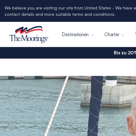
We believe you are visiting our site from United States - We have a
contact details and more suitable terms and conditions.
Destinationen
Charter
Bis zu 20