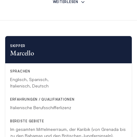
Yachtcharter auf
verschiedenen Yachten
durchführt
.
WEITERLESEN
*Sollte diese Crew aus unvorhergesehenen Gründen Ihre
Charterfahrt nicht durchführen können, wird eine andere
kompetente Crew als Ersatz kommen.
SKIPPER
Marcello
SPRACHEN
Englisch, Spanisch,
Italienisch, Deutsch
ERFAHRUNGEN / QUALIFIKATIONEN
Italienische Berufsschifferlizenz
BEREISTE GEBIETE
Im gesamten Mittelmeerraum, der Karibik (von Grenada bis
zu den Bahamas und den Britischen Jungferninseln),