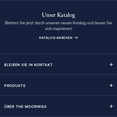
Unser Katalog
Blättern Sie jetzt durch unseren neuen Katalog und lassen Sie
sich inspirieren!
KATALOG ANSEHEN
BLEIBEN SIE IN KONTAKT
Kontakt
Beratungstermin buchen
PRODUKTE
Newsletter-Anmeldung
Segelyachtcharter
The Moorings Katalog
Motoryachtcharter
The Moorings Revierführer
ÜBER THE MOORINGS
Crewed Yacht Charter
Über uns
Blog