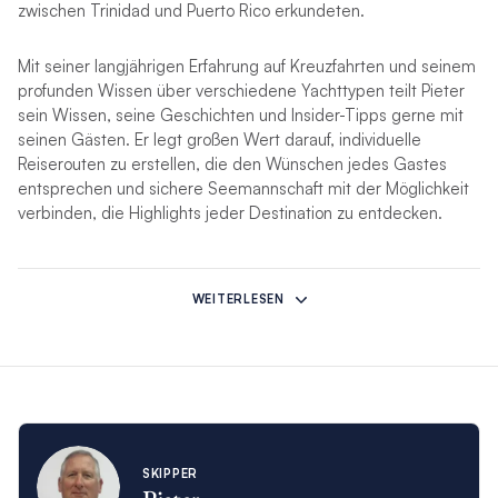
zwischen Trinidad und Puerto Rico erkundeten.
Mit seiner langjährigen Erfahrung auf Kreuzfahrten und seinem
profunden Wissen über verschiedene Yachttypen teilt Pieter
sein Wissen, seine Geschichten und Insider-Tipps gerne mit
seinen Gästen. Er legt großen Wert darauf, individuelle
Reiserouten zu erstellen, die den Wünschen jedes Gastes
entsprechen und sichere Seemannschaft mit der Möglichkeit
verbinden, die Highlights jeder Destination zu entdecken.
Köchin Theresa
bringt auf jede Charterreise einen reichen
Erfahrungsschatz im Gastgewerbe, kulinarische Kreativität und
WEITERLESEN
ihre Liebe zum Leben auf See ein. Ursprünglich aus der
südafrikanischen Provinz Nordkap stammend, verbrachte
Theresa 21 Jahre in der Geschäftswelt, bevor sie ihrer
Leidenschaft für das Reisen folgte und an der letzten
Weltreise des Kreuzfahrtschiffs QEII teilnahm.
Ihre Segelkarriere begann mit Jollhy- und Hobie-Cat-Segeln in
SKIPPER
Südafrika, bevor sie Pieter kennenlernte und mit ihm ein