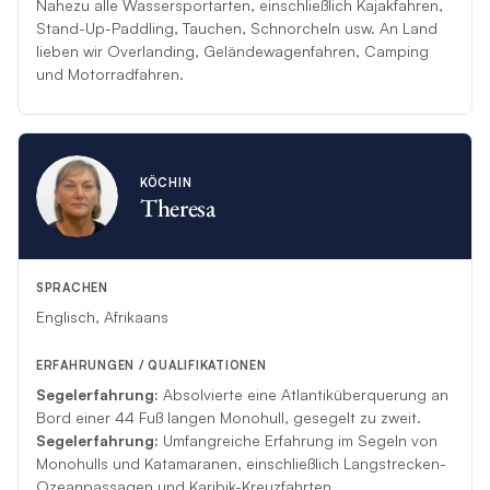
Reise zu ermöglichen.
Nahezu alle Wassersportarten, einschließlich Kajakfahren,
Stand-Up-Paddling, Tauchen, Schnorcheln usw. An Land
lieben wir Overlanding, Geländewagenfahren, Camping
*Sollte diese Crew aus unvorhergesehenen Gründen Ihre
und Motorradfahren.
Charterfahrt nicht durchführen können, wird eine andere
kompetente Crew als Ersatz einspringen.
KÖCHIN
Theresa
SPRACHEN
Englisch, Afrikaans
ERFAHRUNGEN / QUALIFIKATIONEN
Segelerfahrung:
Absolvierte eine Atlantiküberquerung an
Bord einer 44 Fuß langen Monohull, gesegelt zu zweit.
Segelerfahrung:
Umfangreiche Erfahrung im Segeln von
Monohulls und Katamaranen, einschließlich Langstrecken-
Ozeanpassagen und Karibik-Kreuzfahrten.