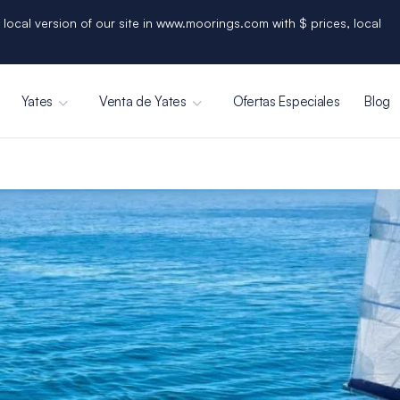
 local version of our site in www.moorings.com with $ prices, local
Yates
Venta de Yates
Ofertas Especiales
Blog