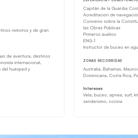
EXPERIENCIA / CUALIFICACI
Capitán de la Guardia Cos
Acreditación de navegación
Convenio sobre la Constit
las Obras Públicas
stinos remotos y de gran
Primeros auxilios
ENG-1
Instructor de buceo en agu
jes de aventura, destinos
ZONAS RECORRIDAS
onomía internacional,
ia del huésped y
Australia, Bahamas, Maurici
Dominicana, Costa Rica, P
Intereses
Vela, buceo, apnea, surf, ki
senderismo, cocina