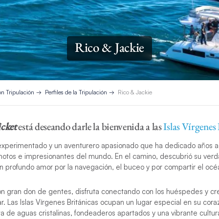
Rico & Jackie
on Tripulación
Perfiles de la Tripulación
Rico & Jackie
icket
está deseando darle la bienvenida a las
Islas Vírgenes
experimentado y un aventurero apasionado que ha dedicado años a 
motos e impresionantes del mundo. En el camino, descubrió su verd
un profundo amor por la navegación, el buceo y por compartir el oc
on gran don de gentes, disfruta conectando con los huéspedes y c
ar. Las Islas Vírgenes Británicas ocupan un lugar especial en su cora
 de aguas cristalinas, fondeaderos apartados y una vibrante cultura