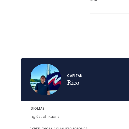
*Si circunstancias im
sustituirá.
CAPITÁN
Rico
IDIOMAS
Inglés, afrikáans