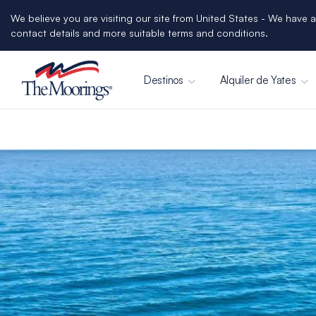
We believe you are visiting our site from United States - We have a
contact details and more suitable terms and conditions.
Destinos
Alquiler de Yates