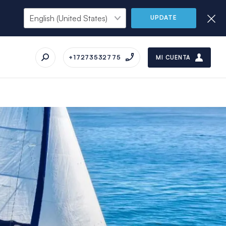
UPDATE
+17273532775
MI CUENTA