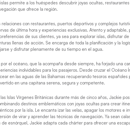
islas permite a los huéspedes descubrir joyas ocultas, restaurantes
vegación que ofrece la región.
s relaciones con restaurantes, puertos deportivos y complejos turísti
rvas de última hora y experiencias exclusivas. Atento y adaptable,
preferencias de sus clientes, ya sea para explorar islas, disfrutar 
enturas llenas de acción. Se encarga de toda la planificación y la logí
jarse y disfrutar plenamente de su tiempo en el agua.
por el océano, que la acompaña desde siempre, ha forjado una car
eriencias inolvidables para los pasajeros. Desde cruzar el Océano Ín
ucear en las aguas de las Bahamas recuperando tesoros españoles 
nvertido en una capitana serena, segura y competente.
 las Islas Vírgenes Británicas durante más de cinco años, Jackie p
ombinando destinos emblemáticos con joyas ocultas para crear itine
nticos por la isla. Le encanta izar las velas, apagar los motores e in
rsión de virar y aprender las técnicas de navegación. Ya sean calas
s de esnórquel, Jackie adapta cada chárter para ofrecer una escapa