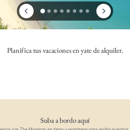
Planifica tus vacaciones en yate de alquiler.
Suba a bordo aquí
ncia con The Moorings en tierra y regístrese para recibir nuestros 