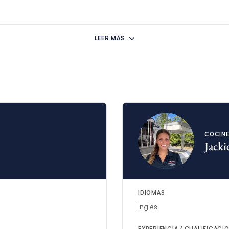
previstas impiden que esta tripulación realice su alquiler, otra tripul
LEER MÁS
COCIN
Jacki
IDIOMAS
Inglés