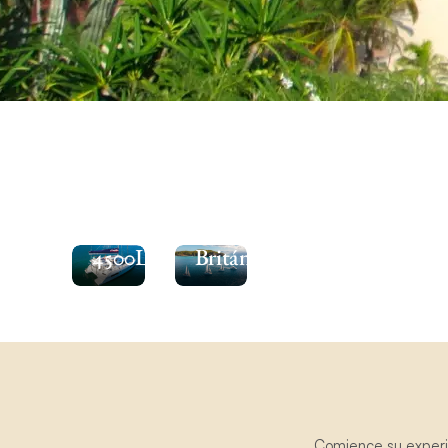
Explora
Consulte
las
el
Islas
Moorings
Vírgenes
4500L.
Británicas
Comience su experie