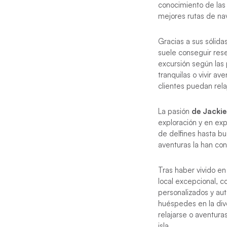
conocimiento de las 
mejores rutas de na
Gracias a sus sólida
suele conseguir rese
excursión según las 
tranquilas o vivir av
clientes puedan rela
La pasión
de Jackie
exploración y en exp
de delfines hasta b
aventuras la han co
Tras haber vivido en
local excepcional, c
personalizados y auté
huéspedes en la dive
relajarse o aventura
isla.