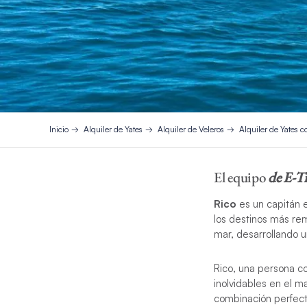
Inicio
Alquiler de Yates
Alquiler de Veleros
Alquiler de Yates c
El equipo
de E-T
Rico
es un capitán 
los destinos más re
mar, desarrollando 
Rico, una persona c
inolvidables en el m
combinación perfecta