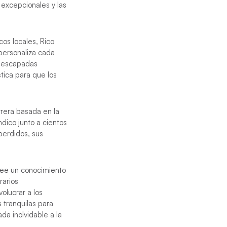
 excepcionales y las
cos locales, Rico
 personaliza cada
de escapadas
stica para que los
rera basada en la
dico junto a cientos
perdidos, sus
osee un conocimiento
rarios
volucrar a los
 tranquilas para
da inolvidable a la