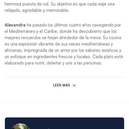
hermosa puesta de sol. Su objetivo es que cada viaje sea
relajado, agradable y memorable.
Alexandra
ha pasado los últimos cuatro años navegando por
el Mediterráneo y el Caribe, donde ha descubierto que los
mejores recuerdos se forjan alrededor de la mesa. Su cocina
es una expresión vibrante de sus raíces mediterráneas y
africanas, impregnada de un amor por los sabores asiáticos y
un enfoque en ingredientes frescos y locales. Cada plato está
elaborado para nutrir, deleitar y unir a las personas.
*Si circunstancias imprevistas impiden a esta tripulación
albergar su charter, otra tripulación competente la sustituirá.
LEER MÁS