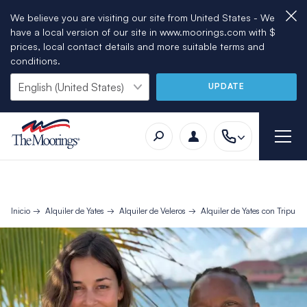
We believe you are visiting our site from United States - We
have a local version of our site in www.moorings.com with $
prices, local contact details and more suitable terms and
conditions.
UPDATE
Inicio
Alquiler de Yates
Alquiler de Veleros
Alquiler de Yates con Tripulac