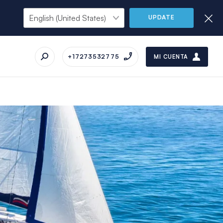
UPDATE
+17273532775
MI CUENTA