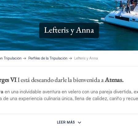
Lefteris y Anna
on Tripulación
Perfiles de la Tripulación
Lefteris y Anna
rges VI
I está deseando darle la bienvenida a
Atenas.
ra
en una inolvidable aventura en velero con una pareja divertida, e
ta de una experiencia culinaria única, llena de calidez, cariño y rec
levizos
es un patrón apasionado y experimentado, con certificaci
e. Actualmente trabaja con The Moorings, donde combina aventura 
LEER MÁS
da viaje sea no solo seguro, sino también emocionante e inolvidabl
trato amable y una genuina disposición a ayudar a los demás, el ca