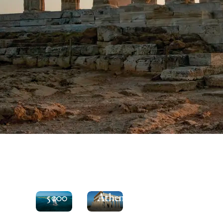
See
the
Moorings
Explore
5000
Athens