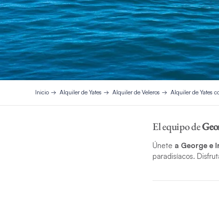
Inicio
Alquiler de Yates
Alquiler de Veleros
Alquiler de Yates c
El equipo de
Geo
Únete
a George e I
paradisíacos. Disfru
El capitán
George A
Yachtmaster Offshor
garantizando que ca
amor por el mar, un 