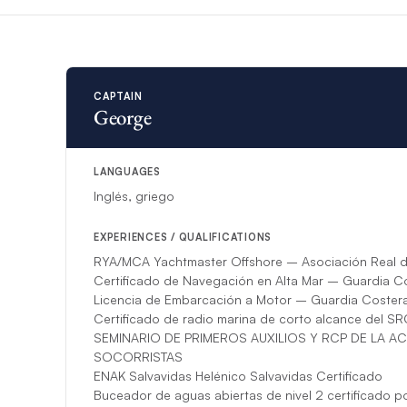
ambiente cálido y a
bajo las estrellas, 
verdaderamente úni
Los huéspedes debe
CAPTAIN
George
dedicación a la sati
eventos en el restau
amplia experiencia e
fácilmente con hués
LANGUAGES
acogedor a bordo.
Inglés, griego
EXPERIENCES / QUALIFICATIONS
Tras haber trabajado
una experiencia a b
RYA/MCA Yachtmaster Offshore – Asociación Real d
profesionalidad con 
Certificado de Navegación en Alta Mar – Guardia C
Licencia de Embarcación a Motor – Guardia Costera
Certificado de radio marina de corto alcance del S
*Si circunstancias im
SEMINARIO DE PRIMEROS AUXILIOS Y RCP DE LA A
sustituirá.
SOCORRISTAS
ENAK Salvavidas Helénico Salvavidas Certificado
Buceador de aguas abiertas de nivel 2 certificado p