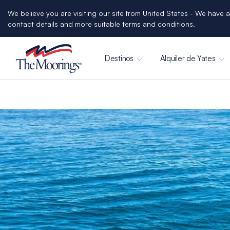
We believe you are visiting our site from United States - We have a
contact details and more suitable terms and conditions.
Destinos
Alquiler de Yates