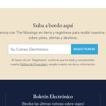
Suba a bordo aquí
ncia con The Moorings en tierra y regístrese para recibir nuestros 
sobre yates, ofertas y destinos.
REGISTRARSE
Al hacer clic en “Registrarse”, confirma que ha leído y comprendido
nuestra
Política de Privacidad
y acepta nuestro uso de su información.
Boletín Electrónico
¡Recibe las últimas noticias sobre viajes!