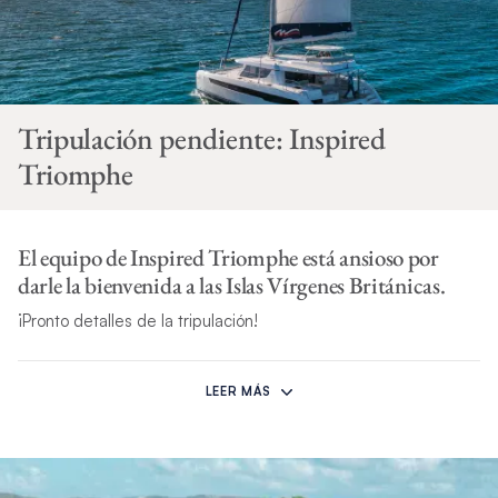
Tripulación pendiente: Inspired
Triomphe
El equipo de Inspired Triomphe está ansioso por
darle la bienvenida a las Islas Vírgenes Británicas.
¡Pronto detalles de la tripulación!
*Si circunstancias imprevistas impiden que esta tripulación
organice su alquiler, otra tripulación competente lo sustituirá.
LEER MÁS