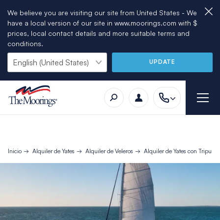
We believe you are visiting our site from United States - We
have a local version of our site in www.moorings.com with $
prices, local contact details and more suitable terms and
conditions.
UPDATE
Inicio
Alquiler de Yates
Alquiler de Veleros
Alquiler de Yates con Tripulac