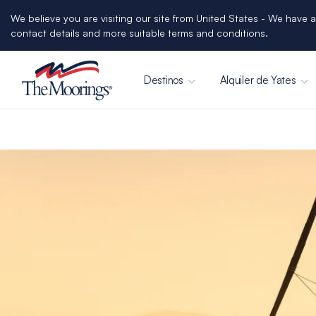
We believe you are visiting our site from United States - We have a
contact details and more suitable terms and conditions.
Destinos
Alquiler de Yates