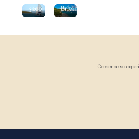
5200
Británicas
Comience su experie