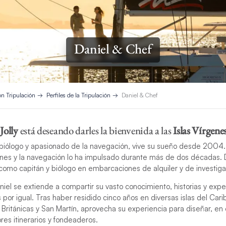
Daniel & Chef
on Tripulación
Perfiles de la Tripulación
Daniel & Chef
 Jolly
está deseando darles la bienvenida a las
Islas Vírgene
biólogo y apasionado de la navegación, vive su sueño desde 2004.
lfines y la navegación lo ha impulsado durante más de dos décadas.
como capitán y biólogo en embarcaciones de alquiler y de investigac
iel se extiende a compartir su vasto conocimiento, historias y expe
or igual. Tras haber residido cinco años en diversas islas del Car
s Británicas y San Martín, aprovecha su experiencia para diseñar, en
es itinerarios y fondeaderos.