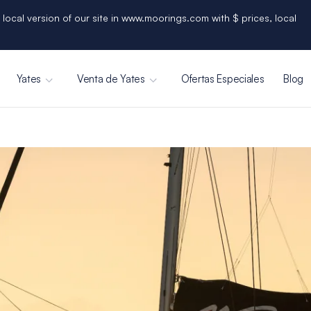
 local version of our site in www.moorings.com with $ prices, local
Yates
Venta de Yates
Ofertas Especiales
Blog