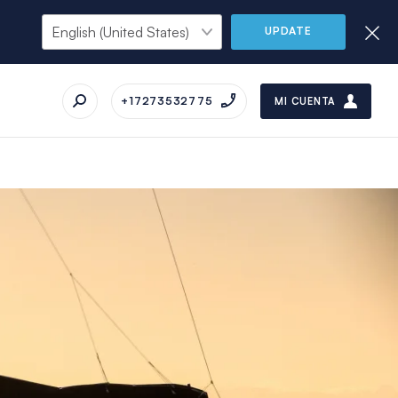
UPDATE
+17273532775
MI CUENTA