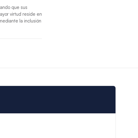
zando que sus
ayor virtud reside en
mediante la inclusión
ación competente la
l para garantizar el