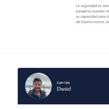
La seguridad es sie
pasajeros puedan rel
su capacidad para in
de buena música, ac
*Si circunstancias im
sustituirá.
*Para los chárteres
más alto nivel de ser
CAPITÁN
Daniel