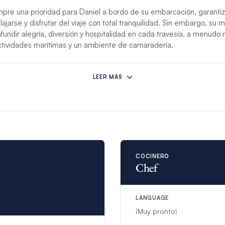
mpre una prioridad para Daniel a bordo de su embarcación, garanti
ajarse y disfrutar del viaje con total tranquilidad. Sin embargo, su m
fundir alegría, diversión y hospitalidad en cada travesía, a menudo 
tividades marítimas y un ambiente de camaradería.
previstas impiden que esta tripulación realice su alquiler, otra tripul
LEER MÁS
 con más de 8 huéspedes, se proporcionará un mayordomo/a adiciona
vicio.
COCINERO
Chef
LANGUAGE
¡Muy pronto!