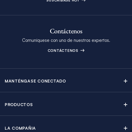
SUSCRÍBASE HOY
Contáctenos
Comuníquese con uno de nuestros expertos.
CONTÁCTENOS
MANTÉNGASE CONECTADO
Contáctenos
Blog
PRODUCTOS
Boletín Electrónico
Alquiler de Yates a Vela
Catálogo
Catamaranes a Vela
Promociones
LA COMPAÑIA