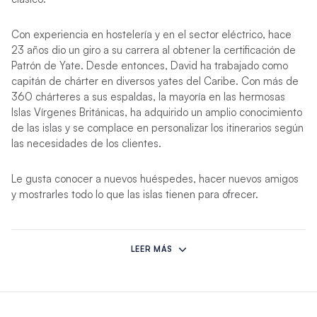
Con experiencia en hostelería y en el sector eléctrico, hace
23 años dio un giro a su carrera al obtener la certificación de
Patrón de Yate. Desde entonces, David ha trabajado como
capitán de chárter en diversos yates del Caribe. Con más de
360 ​​chárteres a sus espaldas, la mayoría en las hermosas
Islas Vírgenes Británicas, ha adquirido un amplio conocimiento
de las islas y se complace en personalizar los itinerarios según
las necesidades de los clientes.
Le gusta conocer a nuevos huéspedes, hacer nuevos amigos
y mostrarles todo lo que las islas tienen para ofrecer.
La chef Dawn
creció en el corazón de Inglaterra y pasó gran
parte de su infancia compitiendo en su deporte favorito: el
LEER MÁS
patinaje. Esta pasión la llevó a convertirse en entrenadora
profesional internacional de patinaje, puesto que desempeñó
durante 18 años. Paralelamente, trabajó en el sector de la
restauración y en el cuidado de personas, lo que refleja su