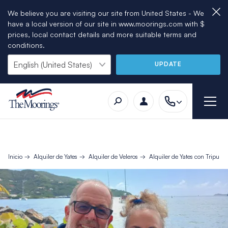
We believe you are visiting our site from United States - We
have a local version of our site in www.moorings.com with $
prices, local contact details and more suitable terms and
conditions.
UPDATE
Inicio
Alquiler de Yates
Alquiler de Veleros
Alquiler de Yates con Tripulac