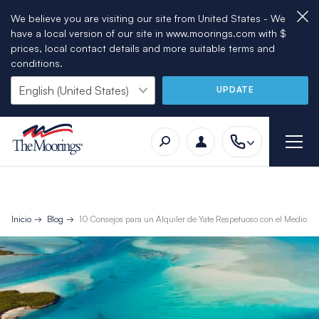
We believe you are visiting our site from United States - We
have a local version of our site in www.moorings.com with $
prices, local contact details and more suitable terms and
conditions.
UPDATE
Inicio
Blog
10 Consejos para un Alquiler de Yate Respetuoso con el Medio A