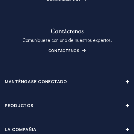
Contáctenos
Comuníquese con uno de nuestros expertos.
CONTÁCTENOS
MANTÉNGASE CONECTADO
Contáctenos
Blog
PRODUCTOS
Boletín Electrónico
Alquiler de Yates a Vela
Catálogo
Catamaranes a Vela
Promociones
LA COMPAÑIA