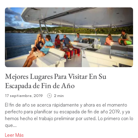
FILTRAR CATEGORÍA
TEMA
Mejores Lugares Para Visitar En Su
BUSCAR
Escapada de Fin de Año
17 septiembre, 2019
2 min
El fin de año se acerca rápidamente y ahora es el momento
perfecto para planificar su escapada de fin de año 2019, y ya
hemos hecho el trabajo preliminar por usted. Lo primero con lo
que...
Leer Más