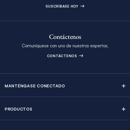
SUSCRÍBASE HOY
Contáctenos
Comuníquese con uno de nuestros expertos.
CONTÁCTENOS
MANTÉNGASE CONECTADO
Contáctenos
Blog
PRODUCTOS
Boletín Electrónico
Alquiler de Yates a Vela
Catálogo
Catamaranes a Vela