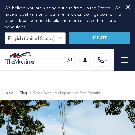
We believe you are visiting our site from United States - We
have a local version of our site in www.moorings.com with $
prices, local contact details and more suitable terms and
conditions.
UPDATE
Inicio
Blog
Cinco Aventuras Imperdibles Para Descubrir