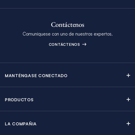
Contáctenos
Comuníquese con uno de nuestros expertos.
CONTÁCTENOS
MANTÉNGASE CONECTADO
Contáctenos
Blog
PRODUCTOS
Boletín Electrónico
Alquiler de Yates a Vela
Catálogo
Catamaranes a Vela
Promociones
LA COMPAÑIA
Alquiler de Yates a Motor
Por que The Moorings
Guia de Alquiler de Yates