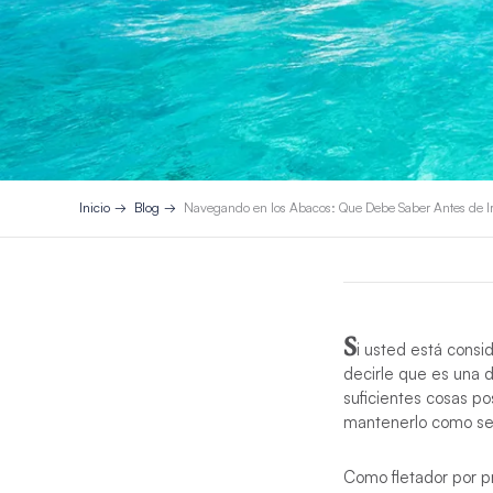
Inicio
Blog
Navegando en los Abacos: Que Debe Saber Antes de I
S
i usted está consi
decirle que es una 
suficientes cosas p
mantenerlo como sec
Como fletador por pr