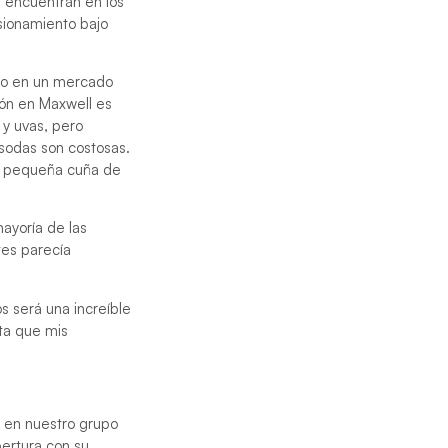
 encuentran en los
sionamiento bajo
to en un mercado
ción en Maxwell es
y uvas, pero
sodas son costosas.
na pequeña cuña de
ayoría de las
tes parecía
s será una increíble
ta que mis
a en nuestro grupo
bertura con su