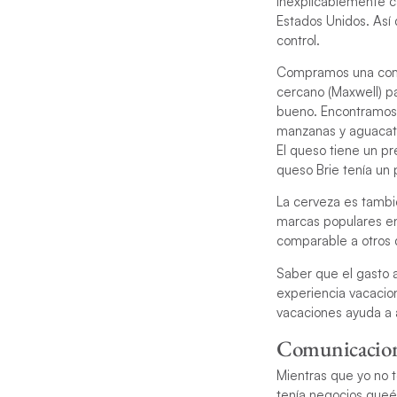
inexplicablemente c
Estados Unidos. Así
control.
Compramos una combi
cercano (Maxwell) pa
bueno. Encontramos 
manzanas y aguacate
El queso tiene un p
queso Brie tenía un
La cerveza es tambi
marcas populares en
comparable a otros d
Saber que el gasto a
experiencia vacacio
vacaciones ayuda a a
Comunicacione
Mientras que yo no t
tenía negocios queé 