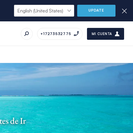
UPDATE
+17273532775
MI CUENTA
es de Ir