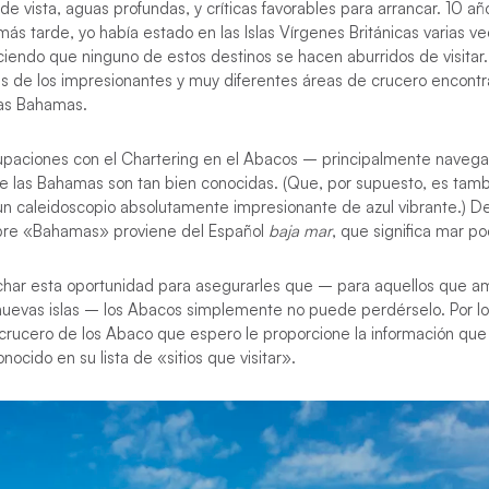
de vista, aguas profundas, y críticas favorables para arrancar. 10 a
ás tarde, yo había estado en las Islas Vírgenes Británicas varias v
iciendo que ninguno de estos destinos se hacen aburridos de visita
es de los impresionantes y muy diferentes áreas de crucero encont
las Bahamas.
paciones con el Chartering en el Abacos – principalmente navega
e las Bahamas son tan bien conocidas. (Que, por supuesto, es tambi
un caleidoscopio absolutamente impresionante de azul vibrante.) D
bre «Bahamas» proviene del Español
baja mar
, que significa mar p
ar esta oportunidad para asegurarles que – para aquellos que ama
uevas islas – los Abacos simplemente no puede perdérselo. Por lo
 crucero de los Abaco que espero le proporcione la información que
nocido en su lista de «sitios que visitar».