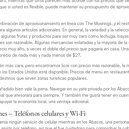
aro, mientras que otros parecen más acorde con los precios que se
 que si usted es flexible, puede mantener su presupuesto de aprovi
nación de aprovisionamiento en línea con The Moorings, y el res
ra algunos artículos adicionales. En general, la variedad y la selec
algunas frutas y productos para ser muy caro como lechuga, bayas 
s son razonable. Algunas mercancías enlatadas y la mayoría de la 
recio muy alto, a veces el doble del precio que pagaría en casa. U
 precio de nada más y nada menos de $27.
én más cara, pero encontramos licor con precio más razonable, la m
 los Estados Unidos está disponible. Precios de menú en restauran
estinos que sirven zonas turísticas populares.
ñadido bien vale la pena. Navegar en su yate privada por los Abaco
nal que atesorará para siempre. Y también me gusta tener en cuen
poyar la economía local, una ventaja adicional.
s – Teléfonos celulares y Wi-Fi
enía ningún servicio de celular mientras en los Abacos, una person
asistir por teléfono, así que él fue cuidadoso para comprobar la co