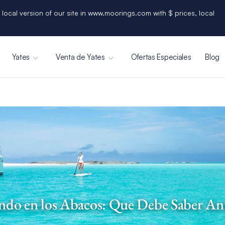
 local version of our site in www.moorings.com with $ prices, local
Yates
Venta de Yates
Ofertas Especiales
Blog
do en los Abacos: Que Debe Saber Ant