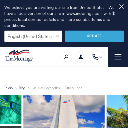
We believe you are visiting our site from United States - We
have a local version of our site in www.moorings.com with $
prices, local contact details and more suitable terms and
conditions.
UPDATE
Inicio
Blog
Las Islas Seychelles – Otro Mundo