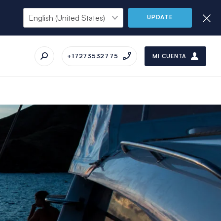
UPDATE
+17273532775
MI CUENTA