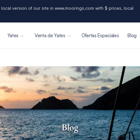
 local version of our site in www.moorings.com with $ prices, local
Yates
Venta de Yates
Ofertas Especiales
Blog
Blog