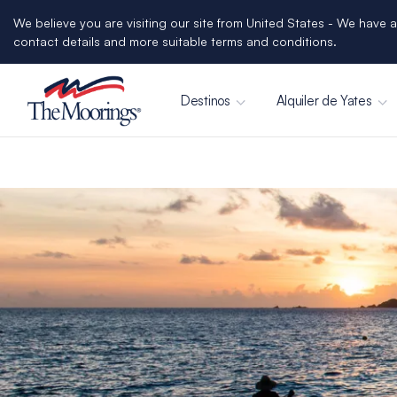
We believe you are visiting our site from United States - We have a
contact details and more suitable terms and conditions.
Destinos
Alquiler de Yates