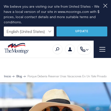
We believe you are visiting our site from United States - We
have a local version of our site in www.moorings.com with $
prices, local contact details and more suitable terms and
conditions.
UPDATE
Inicio
Blog
Porque Debería Reservar Unas Vacaciones En Un Yate Privado