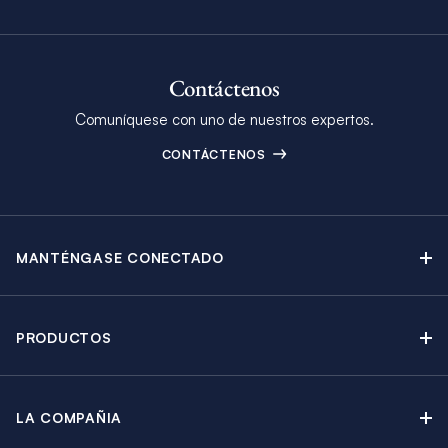
Contáctenos
Comuníquese con uno de nuestros expertos.
CONTÁCTENOS
MANTÉNGASE CONECTADO
Contáctenos
Blog
PRODUCTOS
Boletín Electrónico
Alquiler de Yates a Vela
Catálogo
Catamaranes a Vela
Promociones
LA COMPAÑIA
Alquiler de Yates a Motor