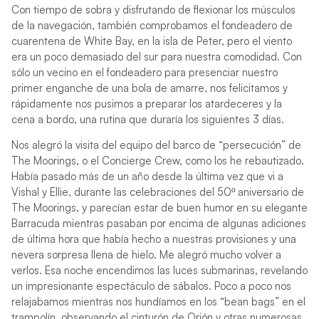
Con tiempo de sobra y disfrutando de flexionar los músculos
de la navegación, también comprobamos el fondeadero de
cuarentena de White Bay, en la isla de Peter, pero el viento
era un poco demasiado del sur para nuestra comodidad. Con
sólo un vecino en el fondeadero para presenciar nuestro
primer enganche de una bola de amarre, nos felicitamos y
rápidamente nos pusimos a preparar los atardeceres y la
cena a bordo, una rutina que duraría los siguientes 3 días.
Nos alegró la visita del equipo del barco de “persecución” de
The Moorings, o el Concierge Crew, como los he rebautizado.
Había pasado más de un año desde la última vez que vi a
Vishal y Ellie, durante las celebraciones del 50º aniversario de
The Moorings, y parecían estar de buen humor en su elegante
Barracuda mientras pasaban por encima de algunas adiciones
de última hora que había hecho a nuestras provisiones y una
nevera sorpresa llena de hielo. Me alegró mucho volver a
verlos. Esa noche encendimos las luces submarinas, revelando
un impresionante espectáculo de sábalos. Poco a poco nos
relajabamos mientras nos hundíamos en los “bean bags” en el
trampolín, observando el cinturón de Orión y otras numerosas