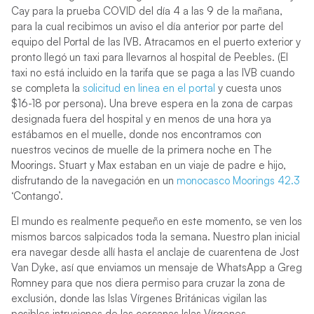
Cay para la prueba COVID del día 4 a las 9 de la mañana,
para la cual recibimos un aviso el día anterior por parte del
equipo del Portal de las IVB. Atracamos en el puerto exterior y
pronto llegó un taxi para llevarnos al hospital de Peebles. (El
taxi no está incluido en la tarifa que se paga a las IVB cuando
se completa la
solicitud en linea en el portal
y cuesta unos
$16-18 por persona). Una breve espera en la zona de carpas
designada fuera del hospital y en menos de una hora ya
estábamos en el muelle, donde nos encontramos con
nuestros vecinos de muelle de la primera noche en The
Moorings. Stuart y Max estaban en un viaje de padre e hijo,
disfrutando de la navegación en un
monocasco Moorings 42.3
‘Contango’.
El mundo es realmente pequeño en este momento, se ven los
mismos barcos salpicados toda la semana. Nuestro plan inicial
era navegar desde allí hasta el anclaje de cuarentena de Jost
Van Dyke, así que enviamos un mensaje de WhatsApp a Greg
Romney para que nos diera permiso para cruzar la zona de
exclusión, donde las Islas Vírgenes Británicas vigilan las
posibles intrusiones de las cercanas Islas Vírgenes