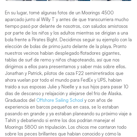
En su lugar, tomé algunas fotos de un Moorings 4500
aparcado junto al Willy T y antes de que transcurriera mucho
tiempo pasó por delante de nosotros, con saludos amistosos
por parte de los niños y los adultos mientras se dirigían a una
bola frente a Pirates Bight. Decidimos seguir su ejemplo con la
elección de bolas de primo justo delante de la playa. Pronto
nuestros vecinos habían desplegado flotadores gigantes,
tablas de surf de remo y niños chapoteando, así que nos
dirigimos a ellos para presentarnos y saber más sobre ellos.
Jonathan y Patrick, pilotos de caza F22 semirretirados que
ahora vuelan por todo el mundo para FedEx y UPS, habían
traído a sus esposas Julie y Noelle y a sus hijos para pasar 10
días de descanso y relajación y alejarse del frío de Alaska.
Graduados del
Offshore Sailing School
y con años de
experiencia en barcos pequeños en casa, se lo estaban
pasando en grande y ya estaban planeando su próximo viaje a
Tahití y debatiendo si entre los dos podrían manejar el
Moorings 5800 sin tripulación. Los chicos me contaron todo
sobre los peces brillantes que habían conocido y cómo la