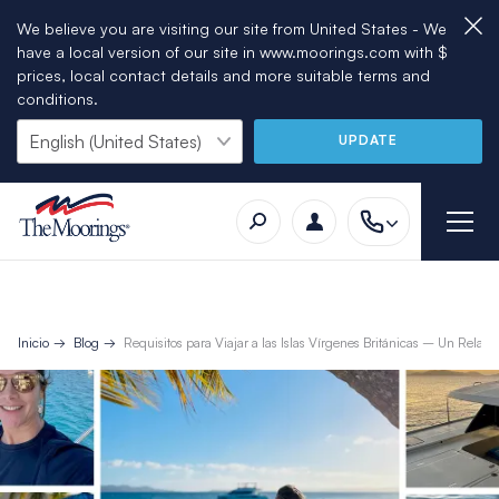
We believe you are visiting our site from United States - We
have a local version of our site in www.moorings.com with $
prices, local contact details and more suitable terms and
conditions.
UPDATE
Inicio
Blog
Requisitos para Viajar a las Islas Vírgenes Británicas – Un Relat