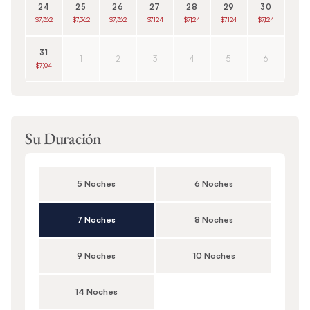
24
25
26
27
28
29
30
$7,362
$7,362
$7,362
$7,124
$7,124
$7,124
$7,124
31
1
2
3
4
5
6
$7,104
Su Duración
5 Noches
6 Noches
7 Noches
8 Noches
9 Noches
10 Noches
14 Noches