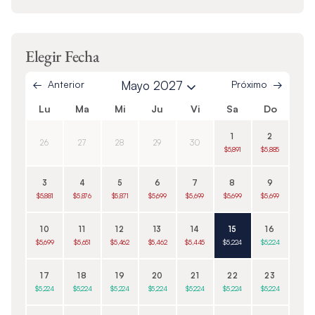
Elegir Fecha
Anterior
Mayo 2027
Próximo
Lu
Ma
Mi
Ju
Vi
Sa
Do
1
2
26
27
28
29
30
$5,891
$5,885
3
4
5
6
7
8
9
$5,881
$5,876
$5,871
$5,699
$5,699
$5,699
$5,699
10
11
12
13
14
15
16
$5,699
$5,651
$5,462
$5,462
$5,445
$5,224
$5,224
17
18
19
20
21
22
23
$5,224
$5,224
$5,224
$5,224
$5,224
$5,224
$5,224