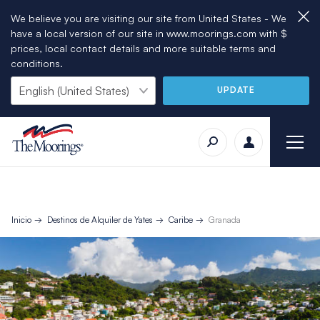
We believe you are visiting our site from United States - We
have a local version of our site in www.moorings.com with $
prices, local contact details and more suitable terms and
conditions.
UPDATE
Inicio
Destinos de Alquiler de Yates
Caribe
Granada