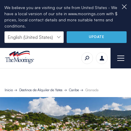
We believe you are visiting our site from United States - We
have a local version of our site in www.moorings.com with $
prices, local contact details and more suitable terms and
conditions.
UPDATE
Inicio
Destinos de Alquiler de Yates
Caribe
Granada