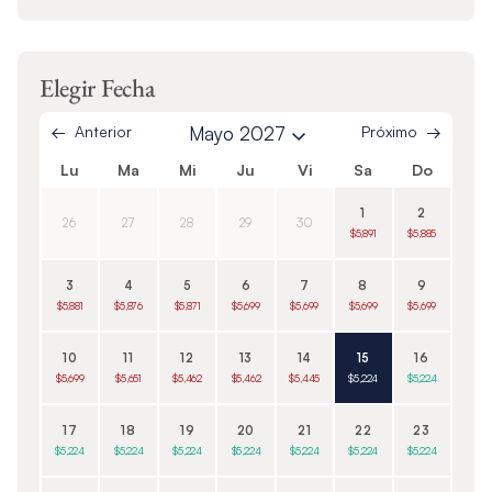
Elegir Fecha
Anterior
Mayo 2027
Próximo
Lu
Ma
Mi
Ju
Vi
Sa
Do
1
2
26
27
28
29
30
$5,891
$5,885
3
4
5
6
7
8
9
$5,881
$5,876
$5,871
$5,699
$5,699
$5,699
$5,699
10
11
12
13
14
15
16
$5,699
$5,651
$5,462
$5,462
$5,445
$5,224
$5,224
17
18
19
20
21
22
23
$5,224
$5,224
$5,224
$5,224
$5,224
$5,224
$5,224