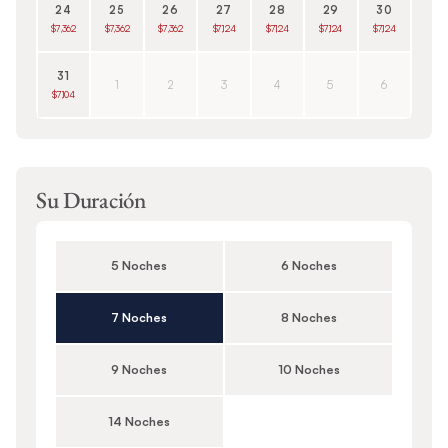
24
25
26
27
28
29
30
$7,362
$7,362
$7,362
$7,124
$7,124
$7,124
$7,124
31
1
2
3
4
5
6
$7,104
Su Duración
5 Noches
6 Noches
7 Noches
8 Noches
9 Noches
10 Noches
14 Noches