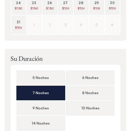
24
25
26
27
28
29
30
$7,362
$7,362
$7,362
$7,124
$7,124
$7,124
$7,124
31
1
2
3
4
5
6
$7,104
Su Duración
5 Noches
6 Noches
7 Noches
8 Noches
9 Noches
10 Noches
14 Noches