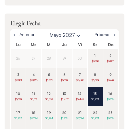
Elegir Fecha
Anterior
Mayo 2027
Próximo
Lu
Ma
Mi
Ju
Vi
Sa
Do
1
2
26
27
28
29
30
$5,891
$5,885
3
4
5
6
7
8
9
$5,881
$5,876
$5,871
$5,699
$5,699
$5,699
$5,699
10
11
12
13
14
15
16
$5,699
$5,651
$5,462
$5,462
$5,445
$5,224
$5,224
17
18
19
20
21
22
23
$5,224
$5,224
$5,224
$5,224
$5,224
$5,224
$5,224