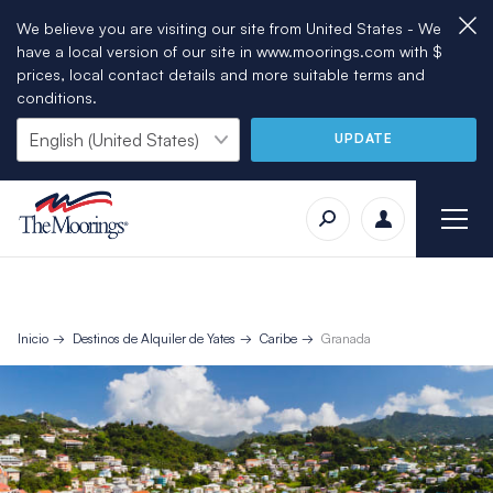
We believe you are visiting our site from United States - We
have a local version of our site in www.moorings.com with $
prices, local contact details and more suitable terms and
conditions.
UPDATE
Inicio
Destinos de Alquiler de Yates
Caribe
Granada