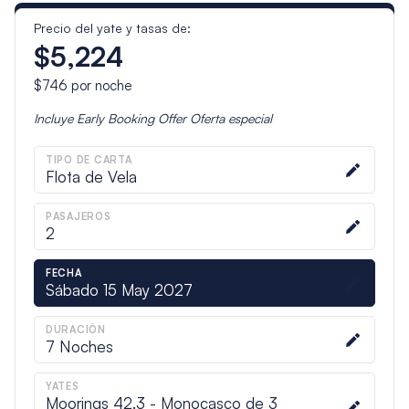
Precio del yate y tasas de:
$5,224
$746
por noche
Incluye
Early Booking Offer
Oferta especial
TIPO DE CARTA
Flota de Vela
PASAJEROS
2
FECHA
Sábado 15 May 2027
DURACIÓN
7
Noches
YATES
Moorings 42.3 - Monocasco de 3