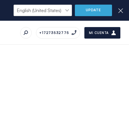
UPDATE
+17273532775
MI CUENTA