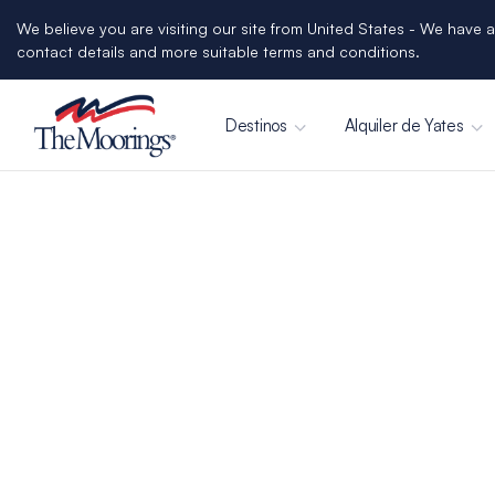
We believe you are visiting our site from United States - We have a
contact details and more suitable terms and conditions.
Destinos
Alquiler de Yates