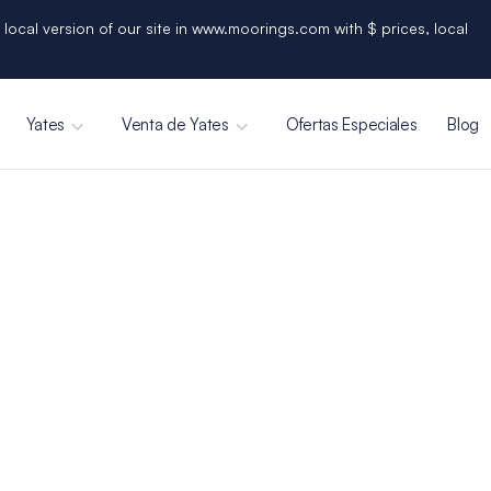
 local version of our site in www.moorings.com with $ prices, local
Yates
Venta de Yates
Ofertas Especiales
Blog