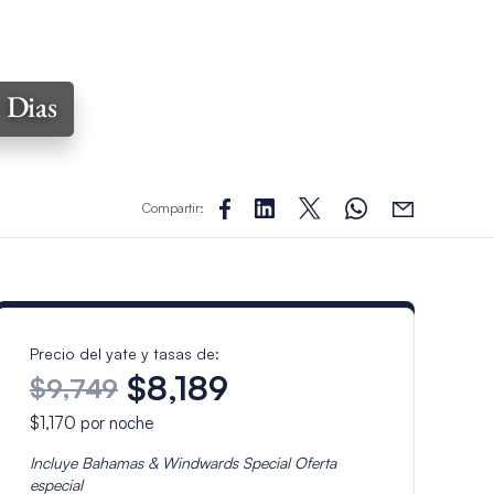
7 Dias
Compartir:
Precio del yate y tasas de:
$8,189
$9,749
$1,170
por noche
Incluye
Bahamas & Windwards Special
Oferta
especial