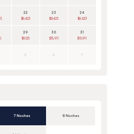
22
23
24
23
$8,423
$8,423
$8,423
29
30
31
5
$9,125
$15,911
$15,911
5
6
7
7 Noches
8 Noches