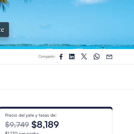
te
Compartir:
Precio del yate y tasas de:
$8,189
$9,749
$1,170
por noche