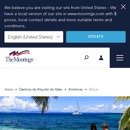
We believe you are visiting our site from United States - We
have a local version of our site in www.moorings.com with $
prices, local contact details and more suitable terms and
conditions.
UPDATE
Inicio
Destinos de Alquiler de Yates
Américas
Belice