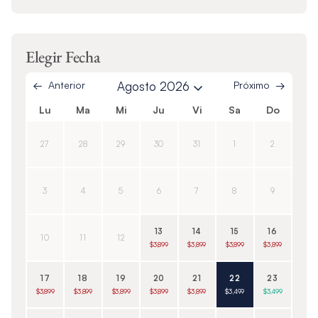
Elegir Fecha
Anterior
Agosto 2026
Próximo
Lu
Ma
Mi
Ju
Vi
Sa
Do
27
28
29
30
31
1
2
3
4
5
6
7
8
9
13
14
15
16
10
11
12
$3,899
$3,899
$3,899
$3,899
17
18
19
20
21
22
23
$3,899
$3,899
$3,899
$3,899
$3,899
$3,499
$3,499