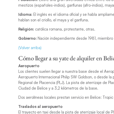
mestizos (españoles-indios), garífunas (afro-indios), may
Idioma:
El inglés es el idioma oficial y se habla ampliam
hablan son el criollo, el maya y el garífuna.
Religión:
católica romana, protestante, otras.
Gobierno:
Nación independiente desde 1981, miembro 
(Volver arriba)
Cómo llegar a su yate de alquiler en Beli
Aeropuerto
Los clientes suelen llegar a nuestra base desde el Aerop
Aeropuerto Internacional Philip SW Goldson, o desde la p
Regional de Placencia (PLJ). La pista de aterrizaje de P
Ciudad de Belice y a 3,2 kilómetros de la base.
Dos aerolíneas locales prestan servicio en Belice: Tropic 
Traslados
al aeropuerto
El trayecto en taxi desde la pista de aterrizaje local d