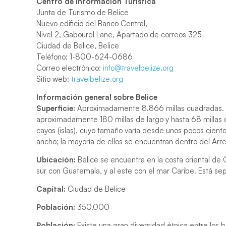
Centro de Información Turística
Junta de Turismo de Belice
Nuevo edificio del Banco Central,
Nivel 2, Gabourel Lane, Apartado de correos 325
Ciudad de Belice, Belice
Teléfono: 1-800-624-0686
Correo electrónico:
info@travelbelize.org
Sitio web:
travelbelize.org
Información general sobre Belice
Superficie:
Aproximadamente 8.866 millas cuadradas. La
aproximadamente 180 millas de largo y hasta 68 millas
cayos (islas), cuyo tamaño varía desde unos pocos ciento
ancho; la mayoría de ellos se encuentran dentro del Arr
Ubicación:
Belice se encuentra en la costa oriental de C
sur con Guatemala, y al este con el mar Caribe. Está se
Capital:
Ciudad de Belice
Población:
350.000
Población:
Existe una gran diversidad étnica entre los be