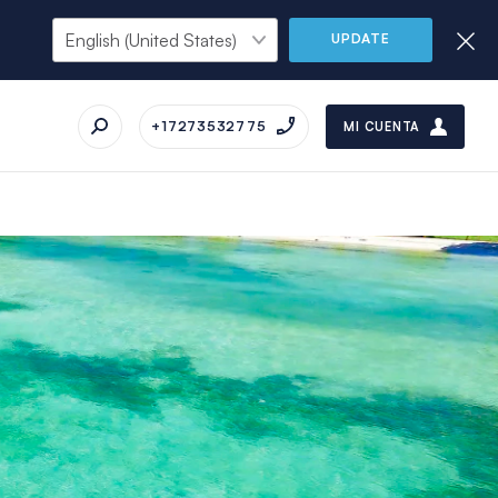
UPDATE
+17273532775
MI CUENTA