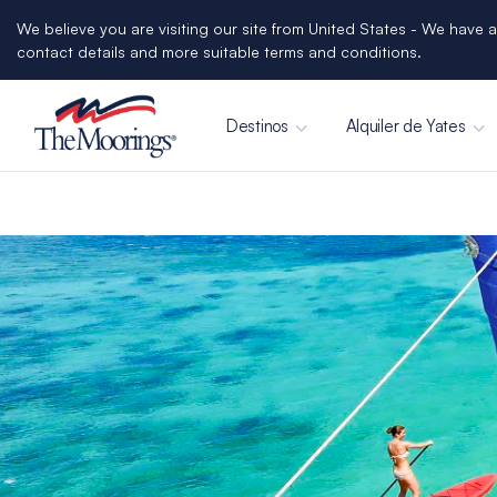
We believe you are visiting our site from United States - We have a
contact details and more suitable terms and conditions.
Destinos
Alquiler de Yates