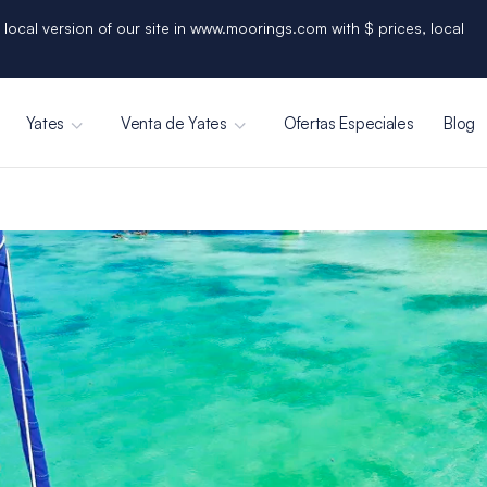
 local version of our site in www.moorings.com with $ prices, local
Yates
Venta de Yates
Ofertas Especiales
Blog