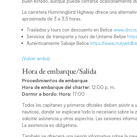
buen estado, aunque puede cerrarse ocasionalmente dura
La carretera Hummingbird Highway ofrece una alternativ
aproximada de 3 a 3,5 horas.
Traslados y tours con descuento en Belice
www.discou
Servicios de transporte y tours de Untame Belize
http
Auténticamente Salvaje Belice
https://www.trulywildbe
(Volver arriba)
Hora de embarque/Salida
Procedimientos de embarque
Hora de embarque del chárter:
12:00 p. m.
Dormir a bordo: Hora:
17:00
Todos los capitanes y primeros oficiales deben asistir a 
náuticas, donde se explicará todo lo necesario sobre la 
solicitar asistencia y otros aspectos. Las sesiones infor
La asistencia es obligatoria.
También se ofrecerá una sesión informativa sobre la nav