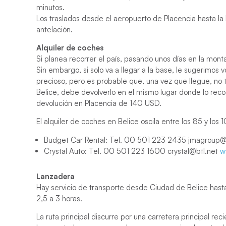
minutos.
Los traslados desde el aeropuerto de Placencia hasta la
antelación.
Alquiler de coches
Si planea recorrer el país, pasando unos días en la monta
Sin embargo, si solo va a llegar a la base, le sugerimos v
precioso, pero es probable que, una vez que llegue, no 
Belice, debe devolverlo en el mismo lugar donde lo recogi
devolución en Placencia de 140 USD.
El alquiler de coches en Belice oscila entre los 85 y los
Budget Car Rental: Tel. 00 501 223 2435 jmagroup@
Crystal Auto: Tel. 00 501 223 1600 crystal@btl.net
w
Lanzadera
Hay servicio de transporte desde Ciudad de Belice hast
2,5 a 3 horas.
La ruta principal discurre por una carretera principal r