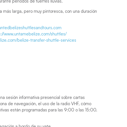
nte periodos de fuertes lluvias.
a más larga, pero muy pintoresca, con una duración
ntedbelizeshuttlesandtours.com
s://www.untamebelize.com/shuttles/
lize.com/belize-transfer-shuttle-services
una sesión informativa presencial sobre cartas
zona de navegación, el uso de la radio VHF, cómo
mativas están programadas para las 9:00 o las 15:00.
egación a bordo de su yate.