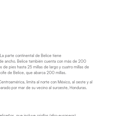
 parte continental de Belice tiene
 de ancho. Belice también cuenta con más de 200
s de pies hasta 25 millas de largo y cuatro millas de
ecife de Belice, que abarca 200 millas.
entroamérica, limita al norte con México, al oeste y al
parado por mar de su vecino al suroeste, Honduras.
liceños, que incluye criollos (afro-europeos),