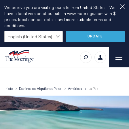
We believe you are visiting our site from United States - We
have a local version of our site in www.moorings.com with $
prices, local contact details and more suitable terms and
conditions.
UPDATE
Inicio
Destinos de Alquiler de Yates
Américas
La Paz