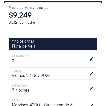
Precio del yate y tasas de:
$9,249
$1,321
por noche
TIPO DE CARTA
Flota de Vela
PASAJEROS
2
FECHA
Viernes 27 Nov 2026
DURACIÓN
7
Noches
YATES
Moorings 4200 - Catamarán de 3