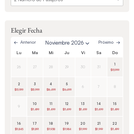
Elegir Fecha
Anterior
Noviembre 2026
Próximo
Lu
Ma
Mi
Ju
Vi
Sa
Do
1
26
27
28
29
30
31
$15,999
2
3
4
5
6
7
8
$15,999
$15,999
$16,499
$16,499
10
11
12
13
14
15
9
$11,499
$11,499
$11,499
$11,499
$11,499
$11,499
16
17
18
19
20
21
22
$11,845
$11,891
$11,938
$11,984
$11,999
$11,999
$11,499