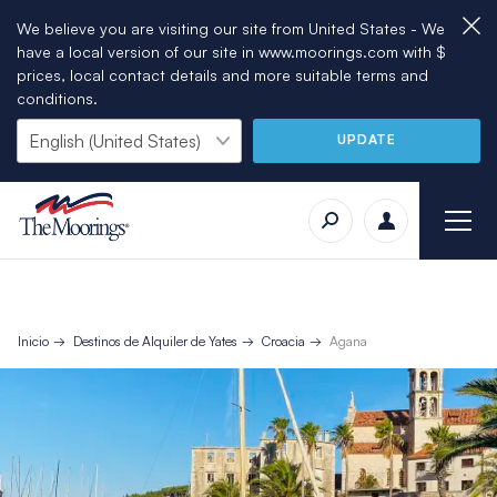
We believe you are visiting our site from United States - We
have a local version of our site in www.moorings.com with $
prices, local contact details and more suitable terms and
conditions.
UPDATE
Inicio
Destinos de Alquiler de Yates
Croacia
Agana