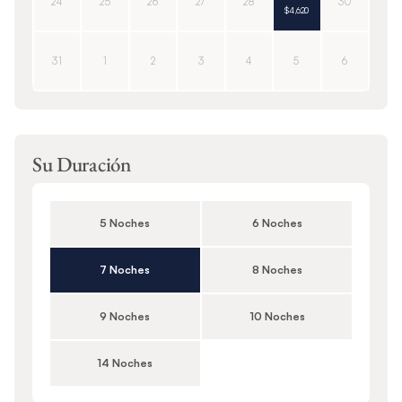
24
25
26
27
28
30
$4,620
31
1
2
3
4
5
6
Su Duración
5 Noches
6 Noches
7 Noches
8 Noches
9 Noches
10 Noches
14 Noches