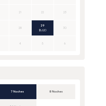
21
22
23
29
28
30
$6,620
4
5
6
7 Noches
8 Noches