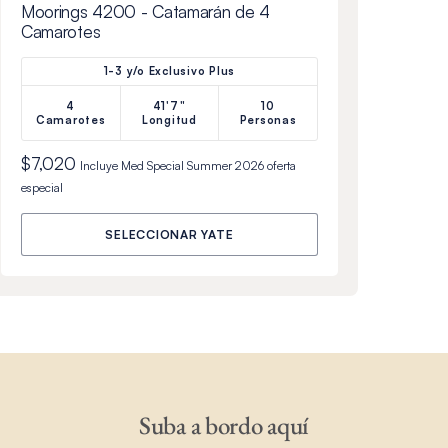
Moorings 4200 - Catamarán de 4
Camarotes
1-3 y/o Exclusivo Plus
4
41'7"
10
Camarotes
Longitud
Personas
$7,020
Incluye
Med Special Summer 2026
oferta
especial
SELECCIONAR YATE
Suba a bordo aquí