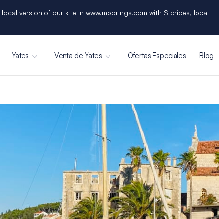
 local version of our site in www.moorings.com with $ prices, local
Yates
Venta de Yates
Ofertas Especiales
Blog