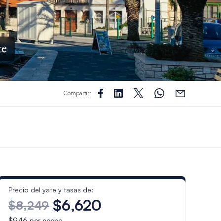
te
Compartir:
Precio del yate y tasas de:
$6,620
$8,249
$946
por noche