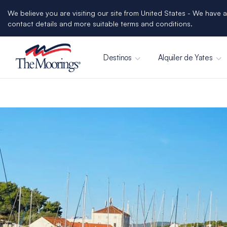
We believe you are visiting our site from United States - We have a
contact details and more suitable terms and conditions.
Destinos
Alquiler de Yates