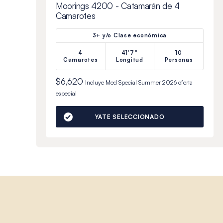
Moorings 4200 - Catamarán de 4
Camarotes
3+ y/o Clase económica
4
41'7"
10
Camarotes
Longitud
Personas
$6,620
Incluye
Med Special Summer 2026
oferta
especial
YATE SELECCIONADO