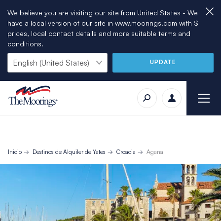
We believe you are visiting our site from United States - We
have a local version of our site in www.moorings.com with $
prices, local contact details and more suitable terms and
conditions.
UPDATE
Inicio
Destinos de Alquiler de Yates
Croacia
Agana