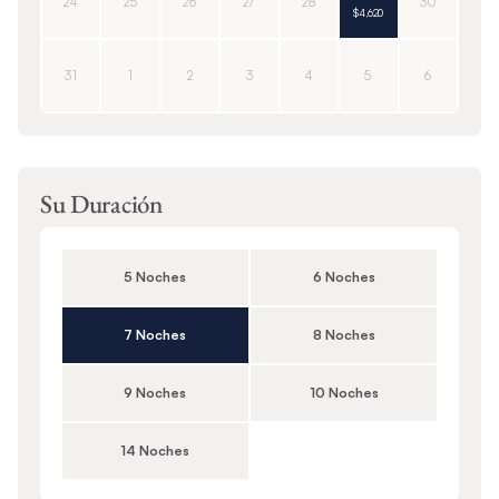
24
25
26
27
28
30
$4,620
31
1
2
3
4
5
6
Su Duración
5 Noches
6 Noches
7 Noches
8 Noches
9 Noches
10 Noches
14 Noches