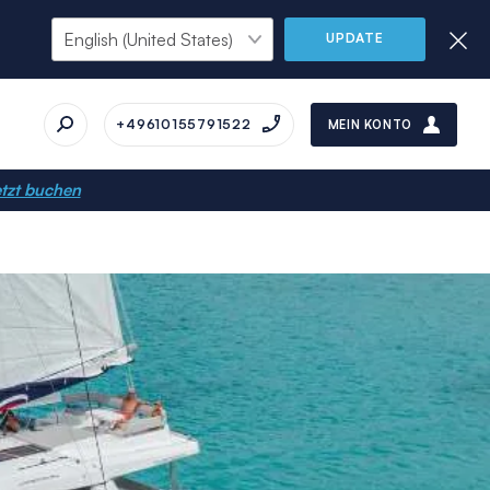
UPDATE
+49610155791522
MEIN KONTO
tzt buchen