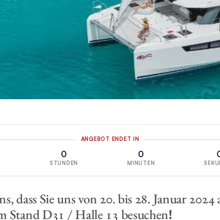
ANGEBOT ENDET IN
0
0
E
STUNDEN
MINUTEN
SEKU
s, dass Sie uns von 20. bis 28. Januar 2024 
m Stand D31 / Halle 13 besuchen
!