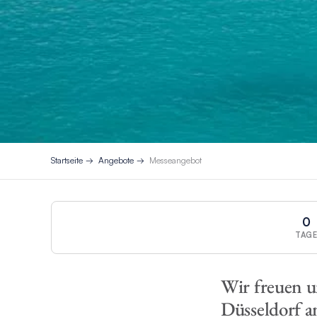
Startseite
Angebote
Messeangebot
0
TAG
Wir freuen un
Düsseldorf a