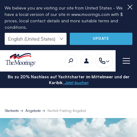
We believe you are visiting our site from United States - We
have a local version of our site in www.moorings.com with $
prices, local contact details and more suitable terms and
conditions.
UPDATE
Bis zu 20% Nachlass auf Yachtcharter im Mittelmeer und der
Karibik.
Jetzt buchen
Startseite
Angebote
Karibik-Feeling Angebot