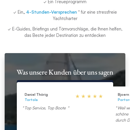
✓ Ein Treueprogramm
✓ Ein„
4-Stunden-Versprechen
“ für eine stressfreie
Yachtcharter
✓ E-Guides, Briefings und Törnvorschläge, die Ihnen helfen,
das Beste jeder Destination zu entdecken
Was unsere Kunden über uns sagen
Daniel Thörig
Bjoern
Tortola
Portor
Top Service, Top Boote
Weil w
schöne 
durch D