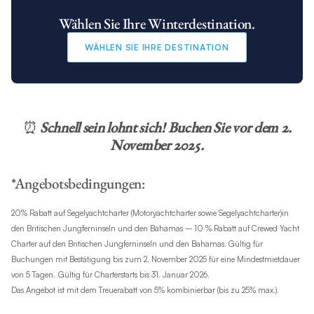
Wählen Sie Ihre Winterdestination.
WÄHLEN SIE IHRE DESTINATION
⏰
Schnell sein lohnt sich! Buchen Sie vor dem 2.
November 2025.
*Angebotsbedingungen:
20% Rabatt auf Segelyachtcharter (Motoryachtcharter sowie Segelyachtcharter)in
den Britischen Jungferninseln und den Bahamas – 10 % Rabatt auf Crewed Yacht
Charter auf den Britischen Jungferninseln und den Bahamas. Gültig für
Buchungen mit Bestätigung bis zum 2. November 2025 für eine Mindestmietdauer
von 5 Tagen.
Gültig für Charterstarts bis 31. Januar 2026.
Das Angebot ist mit dem Treuerabatt von 5% kombinierbar (bis zu 25% max.).