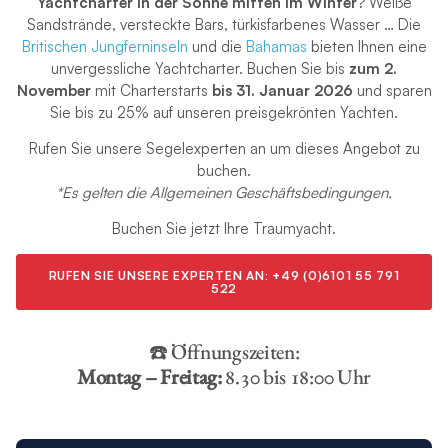
Yachtcharter in der Sonne mitten im Winter
? Weiße
Sandstrände, versteckte Bars, türkisfarbenes Wasser … Die
Britischen Jungferninseln
und die
Bahamas
bieten Ihnen eine
unvergessliche Yachtcharter. Buchen Sie bis
zum 2.
November
mit Charterstarts
bis 31. Januar 2026
und sparen
Sie bis zu 25% auf unseren preisgekrönten Yachten.
Rufen Sie unsere Segelexperten an um dieses Angebot zu
buchen.
*Es gelten die Allgemeinen Geschäftsbedingungen.
Buchen Sie jetzt Ihre Traumyacht.
RUFEN SIE UNSERE EXPERTEN AN:
+49 (0)6101 55 791
522
☎️ Öffnungszeiten:
Montag – Freitag:
8.30 bis 18:00 Uhr