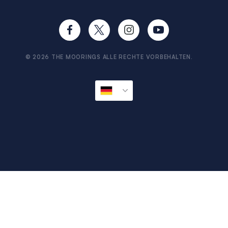
FAQs
Cookie Einstellungen
Voraussetzungen & Nachweis
Reisehinweise
Information & Dokumente
Sicher reisen
Provianbestellservice
© 2026 THE MOORINGS ALLE RECHTE VORBEHALTEN.
Impressum
Sitemap