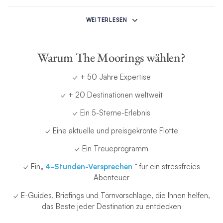
Das Angebot gilt nicht für Regatten, unterliegt der Verfügbarkeit und jederzeit
zurückgezogen werden. Es ist nur für Neubuchungen gültig und erfordert eine
WEITERLESEN
bestätigte Reservierung mit Anzahlung. Der Rabatt muss zum Zeitpunkt der
Buchung angewendet werden und kann nicht nachträglich gewährt werden. Der
Rabatt gilt nur für die Bootsmiete und kann nicht für andere Artikel oder Produkte
Warum The Moorings wählen?
verwendet werden. Alle Buchungen unterliegen den Buchungsbedingungen von
The Moorings.
✓ + 50 Jahre Expertise
✓ + 20 Destinationen weltweit
Das Angebot gilt nicht für die folgenden Zeiträume:
✓ Ein 5-Sterne-Erlebnis
✓ Eine aktuelle und preisgekrönte Flotte
Zeitraum
Anfang
ENDE
✓ Ein Treueprogramm
Thanksgiving
20. November 2025
28. November 2025
✓ Ein„
4-Stunden-Versprechen
“ für ein stressfreies
Abenteuer
Weihnachten
15. Dezember 2025
2. Januar 2026
✓ E-Guides, Briefings und Törnvorschläge, die Ihnen helfen,
das Beste jeder Destination zu entdecken