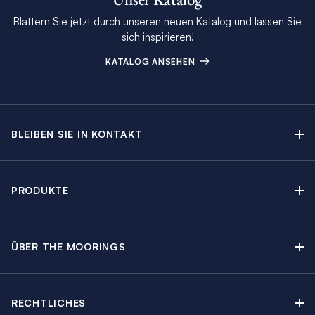
Blättern Sie jetzt durch unseren neuen Katalog und lassen Sie
sich inspirieren!
KATALOG ANSEHEN
BLEIBEN SIE IN KONTAKT
Kontakt
Beratungstermin buchen
PRODUKTE
Newsletter-Anmeldung
Segelyachtcharter
The Moorings Katalog
Motoryachtcharter
The Moorings Revierführer
ÜBER THE MOORINGS
Crewed Yacht Charter
Über uns
Blog
Kabinencharter
Nachhaltigkeit
Charter Guide
Yachtcharter mit Skipper
RECHTLICHES
Kundenbewertungen
Angebote