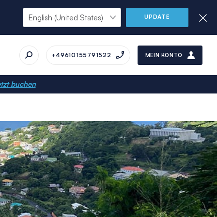
UPDATE
+49610155791522
MEIN KONTO
tzt buchen