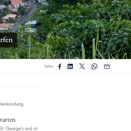
ürfen
Teilen:
selerkundung.
starten
t. George’s und ist