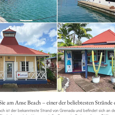
e am Anse Beach – einer der beliebtesten Strände 
h ist der bekannteste Strand von Grenada und befindet sich an d