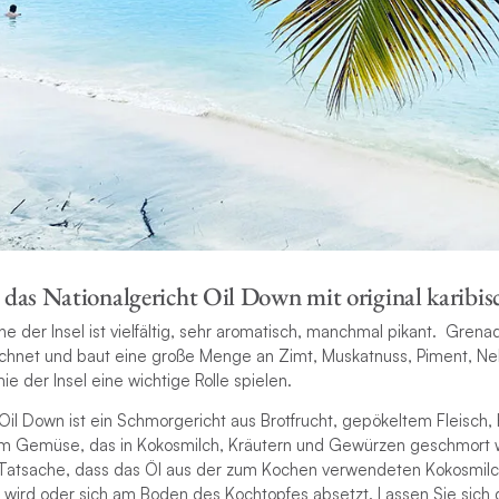
e das Nationalgericht Oil Down mit original karibi
he der Insel ist vielfältig, sehr aromatisch, manchmal pikant. Grenada
hnet und baut eine große Menge an Zimt, Muskatnuss, Piment, Nel
ie der Insel eine wichtige Rolle spielen.
Oil Down ist ein Schmorgericht aus Brotfrucht, gepökeltem Fleisch,
em Gemüse, das in Kokosmilch, Kräutern und Gewürzen geschmort 
e Tatsache, dass das Öl aus der zum Kochen verwendeten Kokosmil
wird oder sich am Boden des Kochtopfes absetzt. Lassen Sie sich d