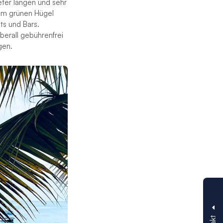
eter langen und sehr
rem grünen Hügel
ts und Bars.
berall gebührenfrei
gen.