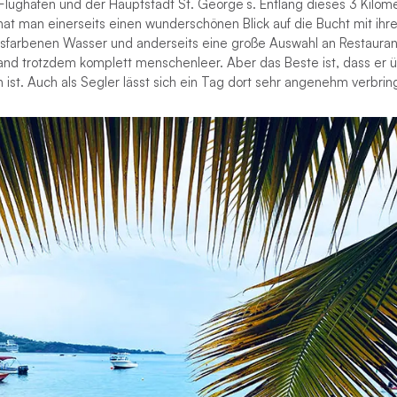
Flughafen und der Hauptstadt St. George´s. Entlang dieses 3 Kilom
hat man einerseits einen wunderschönen Blick auf die Bucht mit ih
isfarbenen Wasser und anderseits eine große Auswahl an Restauran
rand trotzdem komplett menschenleer. Aber das Beste ist, dass er ü
h ist. Auch als Segler lässt sich ein Tag dort sehr angenehm verbrin