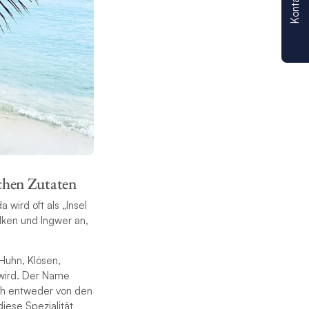
Kontakt
schen Zutaten
 wird oft als „Insel
ken und Ingwer an,
 Huhn, Klösen,
wird. Der Name
ch entweder von den
iese Spezialität