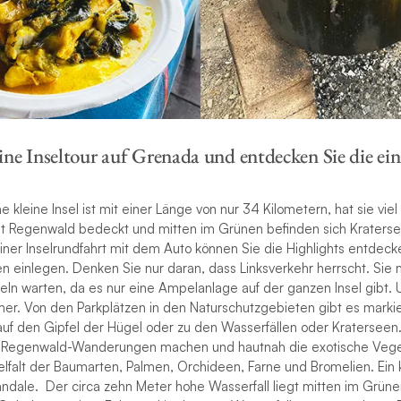
ine Inseltour auf Grenada und entdecken Sie die ein
kleine Insel ist mit einer Länge von nur 34 Kilometern, hat sie viel 
g mit Regenwald bedeckt und mitten im Grünen befinden sich Kraters
iner Inselrundfahrt mit dem Auto können Sie die Highlights entdeck
einlegen. Denken Sie nur daran, dass Linksverkehr herrscht. Sie 
eln warten, da es nur eine Ampelanlage auf der ganzen Insel gibt.
immer. Von den Parkplätzen in den Naturschutzgebieten gibt es mar
 auf den Gipfel der Hügel oder zu den Wasserfällen oder Kraterseen
 Regenwald-Wanderungen machen und hautnah die exotische Veget
elfalt der Baumarten, Palmen, Orchideen, Farne und Bromelien. Ein 
ndale. Der circa zehn Meter hohe Wasserfall liegt mitten im Grün