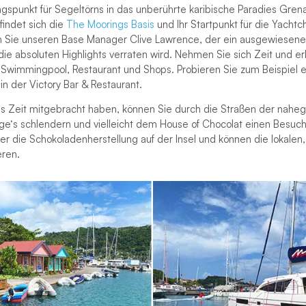
gspunkt für Segeltörns in das unberührte karibische Paradies Gren
findet sich die
The Moorings Basis
und Ihr Startpunkt für die Yachtc
n Sie unseren Base Manager Clive Lawrence, der ein ausgewiesener
 die absoluten Highlights verraten wird. Nehmen Sie sich Zeit und e
t Swimmingpool, Restaurant und Shops. Probieren Sie zum Beispiel 
n der Victory Bar & Restaurant.
s Zeit mitgebracht haben, können Sie durch die Straßen der nahe
ge‘s schlendern und vielleicht dem House of Chocolat einen Besuch
über die Schokoladenherstellung auf der Insel und können die lokal
eren.