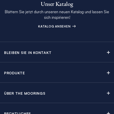
Unser Katalog
Blättern Sie jetzt durch unseren neuen Katalog und lassen Sie
sich inspirieren!
KATALOG ANSEHEN
BLEIBEN SIE IN KONTAKT
Kontakt
Beratungstermin buchen
PRODUKTE
Newsletter-Anmeldung
Segelyachtcharter
The Moorings Katalog
Motoryachtcharter
The Moorings Revierführer
ÜBER THE MOORINGS
Crewed Yacht Charter
Über uns
Blog
Kabinencharter
Nachhaltigkeit
Charter Guide
Yachtcharter mit Skipper
RECHTLICHES