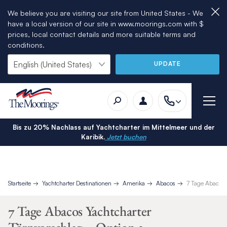
We believe you are visiting our site from United States - We
have a local version of our site in www.moorings.com with $
prices, local contact details and more suitable terms and
conditions.
UPDATE
Bis zu 20% Nachlass auf Yachtcharter im Mittelmeer und der
Karibik.
Jetzt buchen
Startseite
Yachtcharter Destinationen
Amerika
Abacos
7 Tage Abacos 
7 Tage Abacos Yachtcharter